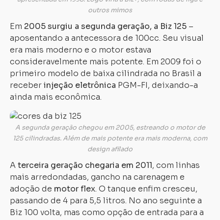
outros mimos
Em
2005 surgiu a segunda geração, a Biz 125
–
aposentando a antecessora de 100cc. Seu visual
era mais moderno e o motor estava
consideravelmente mais potente. Em 2009 foi o
primeiro modelo de baixa cilindrada no Brasil a
Carregando...
Carregando...
receber
injeção eletrônica
PGM-FI, deixando-a
ainda mais econômica.
A segunda geração chegou em 2005, estreando o motor de
125 cilindradas. Além de mais potente era mais moderna, com
design afilado
A
terceira geração chegaria em 2011
, com linhas
mais arredondadas, gancho na carenagem e
adoção de
motor flex
. O tanque enfim cresceu,
passando de 4 para 5,5 litros. No ano seguinte a
Biz 100 volta, mas como opção de entrada para a