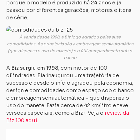
porque o
modelo é produzido há 24 anos
e já
passou por diferentes gerações, motores e itens
de série.
À venda desde 1998, a Biz logo agradou pelas suas
comodidades. As principais são a embreagem semiautomática
(que dispensa o uso de manete) e o útil compartimento sob o
banco
A
Biz surgiu em 1998
, com motor de 100
cilindradas. Ela inaugurou uma trajetória de
sucesso e desde o início agradou pela economia,
design e comodidades como espaço sob o banco
e embreagem semiautomática – que dispensa o
uso do manete. Fazia cerca de 42 km/litro e teve
versões especiais, como a Biz+. Veja o
review da
Biz 100 aqui
.