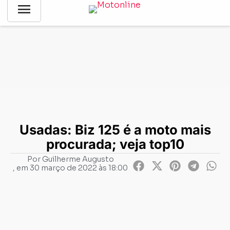
menu
Notícias
-
Mercado
-
Usadas: Biz 125 é a moto mais procurada;
veja top10
Usadas: Biz 125 é a moto mais
procurada; veja top10
Por
Guilherme Augusto
, em
30 março de 2022 às 18:00