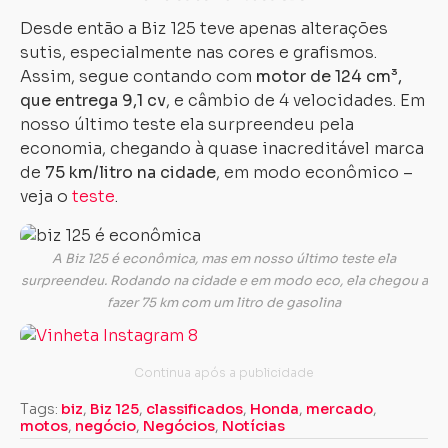
Desde então a Biz 125 teve apenas alterações
sutis, especialmente nas cores e grafismos.
Assim, segue contando com
motor de 124 cm³,
que entrega 9,1 cv
, e câmbio de 4 velocidades. Em
nosso último teste ela surpreendeu pela
economia, chegando à quase inacreditável marca
de
75 km/litro na cidade
, em modo econômico –
veja o
teste
.
A Biz 125 é econômica, mas em nosso último teste ela
surpreendeu. Rodando na cidade e em modo eco, ela chegou a
fazer 75 km com um litro de gasolina
Tags:
biz
,
Biz 125
,
classificados
,
Honda
,
mercado
,
motos
,
negócio
,
Negócios
,
Notícias