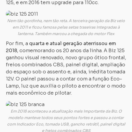
125, e em 2016 tem upgrade para 110cc.
Nem tão gordinha, nem tão reta. A terceira geração da Biz veio
em 2011 e ficou famosa pelas setas traseiras integradas à
lanterna. Também marcou a chegada do motor Flex
Por fim, a
quarta e atual geração aterrissou em
2018
, comemorando os 20 anos da linha. A Biz 125
ganhou visual renovado, novo grupo ótico frontal,
freios combinados CBS, painel digital, ampliação
do espaço sob o assento e, ainda, inédita tomada
12V. O painel passou a contar com a função Eco-
Lamp, luz que auxilia o piloto a encontrar o modo
mais econômico de pilotar.
Em 2018 aconteceu a atualização mais importante da Biz. O
modelo manteve todos seus pontos fortes e passou a contar
com indicador Eco, tomada USB, gancho retrátil, painel digital
e freios combinados CBS