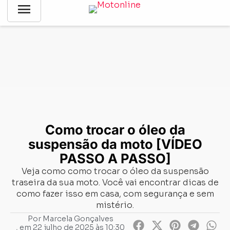
menu
Notícias
-
Como Fazer
-
Como trocar o óleo da suspensão da
moto [VÍDEO PASSO A PASSO]
Como trocar o óleo da
suspensão da moto [VÍDEO
PASSO A PASSO]
Veja como como trocar o óleo da suspensão
traseira da sua moto. Você vai encontrar dicas de
como fazer isso em casa, com segurança e sem
mistério.
Por
Marcela Gonçalves
, em
22 julho de 2025 às 10:30