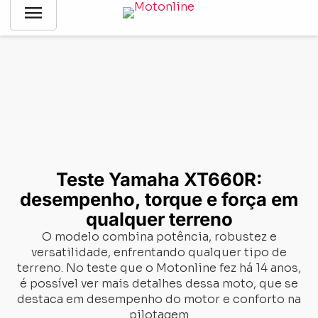
menu
Notícias
-
Gerais
-
Teste Yamaha XT660R: desempenho,
torque e força em qualquer terreno
Teste Yamaha XT660R:
desempenho, torque e força em
qualquer terreno
O modelo combina potência, robustez e
versatilidade, enfrentando qualquer tipo de
terreno. No teste que o Motonline fez há 14 anos,
é possível ver mais detalhes dessa moto, que se
destaca em desempenho do motor e conforto na
pilotagem