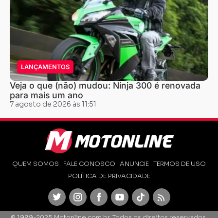
LANÇAMENTOS
Veja o que (não) mudou: Ninja 300 é renovada
para mais um ano
7 agosto de 2026 às 11:51
QUEM SOMOS
FALE CONOSCO
ANUNCIE
TERMOS DE USO
POLÍTICA DE PRIVACIDADE
Twitter
Instagram
Facebook
Youtube
TikTok
Feed
© 1999-2025 Motonline.com.br. Todos os direitos reservados.