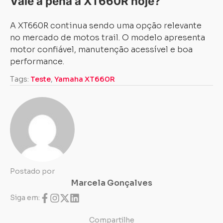
Vale a pena a XT660R hoje?
A XT660R continua sendo uma opção relevante
no mercado de motos trail. O modelo apresenta
motor confiável, manutenção acessível e boa
performance.
Tags:
Teste
,
Yamaha XT660R
Carregando...
Carregando...
Postado por
Marcela Gonçalves
Siga em:
Compartilhe