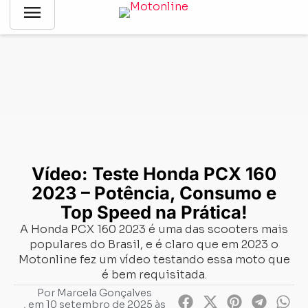
menu
Notícias
-
Mercado
-
Vídeo: Teste Honda PCX 160 2023 –
Potência, Consumo e Top Speed na Prática!
Vídeo: Teste Honda PCX 160
2023 – Potência, Consumo e
Top Speed na Prática!
A Honda PCX 160 2023 é uma das scooters mais
populares do Brasil, e é claro que em 2023 o
Motonline fez um vídeo testando essa moto que
é bem requisitada.
Por
Marcela Gonçalves
, em
10 setembro de 2025 às