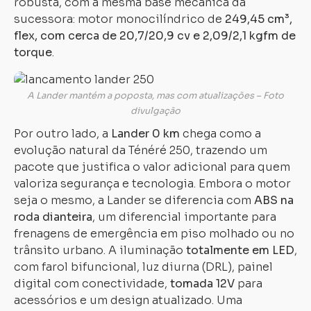
robusta, com a mesma base mecânica da
sucessora: motor monocilíndrico de
249,45 cm³,
flex, com cerca de 20,7/20,9 cv e 2,09/2,1 kgfm de
torque
.
A Lander mantém a poposta, mas com atualizações – Foto
divulgação
Por outro lado, a
Lander 0 km
chega como a
evolução natural da Ténéré 250, trazendo um
pacote que justifica o valor adicional para quem
valoriza segurança e tecnologia. Embora o motor
seja o mesmo, a Lander se diferencia com
ABS na
roda dianteira
, um diferencial importante para
frenagens de emergência em piso molhado ou no
trânsito urbano. A iluminação
totalmente em LED
,
com farol bifuncional, luz diurna (DRL), painel
digital com conectividade,
tomada 12V
para
acessórios e um design atualizado. Uma