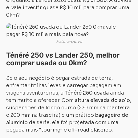
enquanto a Lander 2026 custa
R$ 31.508.
A dúvida
é: vale investir quase R$ 10 mil para comprar uma
0km?
Foto: arquivo
Ténéré 250 vs Lander 250, melhor
comprar usada ou 0km?
Se o seu negócio é pegar estrada de terra,
enfrentar trilhas leves e carregar bagagem em
viagens aventureiras, a
Ténéré 250 usada
ainda
tem muito a oferecer. Com
altura elevada do solo
,
suspensões de longo curso (220 mm na dianteira
e 200 mm na traseira) e um prático
bagageiro de
alumínio
de série, ela foi projetada com uma
pegada mais “touring” e off-road clássico.