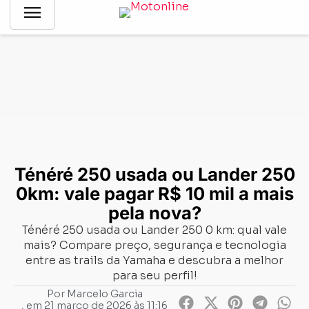
menu
Notícias
-
Comparativo
-
Ténéré 250 usada ou Lander 250
0km: vale pagar R$ 10 mil a mais pela nova?
Ténéré 250 usada ou Lander 250
0km: vale pagar R$ 10 mil a mais
pela nova?
Ténéré 250 usada ou Lander 250 0 km: qual vale
mais? Compare preço, segurança e tecnologia
entre as trails da Yamaha e descubra a melhor
para seu perfil!
Por
Marcelo Garcia
, em
21 março de 2026 às 11:16