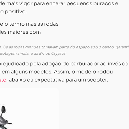
 de mais vigor para encarar pequenos buracos e
o positivo.
aha. Se as rodas grandes tomavam parte do espaço sob o banco, garan
ilotagem similar a da Biz ou Crypton
prejudicado pela adoção do carburador ao invés da
va em alguns modelos. Assim, o modelo
rodou
ste
, abaixo da expectativa para um scooter.