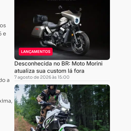
nos
6 e
LANÇAMENTOS
Desconhecida no BR: Moto Morini
atualiza sua custom lá fora
7 agosto de 2026 às 15:00
do a
xima,