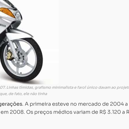
07. Linhas tímidas, grafismo minimalista e farol único davam ao proje
que, de fato, ele não tinha
gerações
. A primeira esteve no mercado de 2004 
 em 2008. Os preços médios variam de R$ 3.120 a 