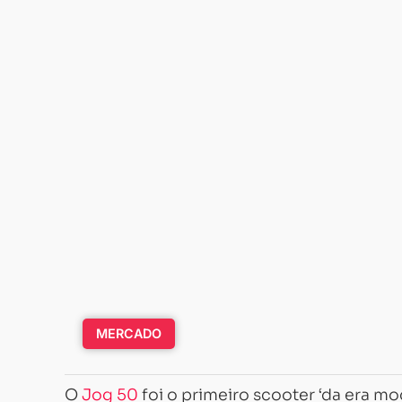
MERCADO
O
Jog 50
foi o primeiro scooter ‘da era mo