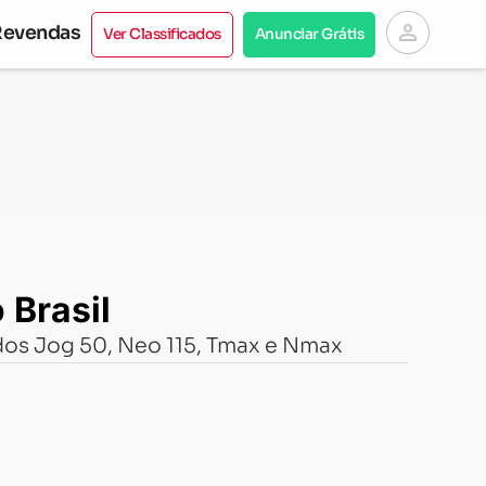
person
Revendas
Ver Classificados
Anunciar Grátis
Brasil
 dos Jog 50, Neo 115, Tmax e Nmax