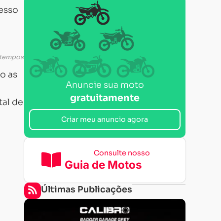
cesso
2 tempos
o as
Anuncie sua moto
gratuitamente
tal de
Criar meu anuncio agora
Consulte nosso
Guia de Motos
Últimas Publicações