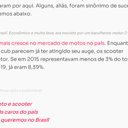
laram por aqui. Alguns, aliás, foram sinônimo de su
emos abaixo.
rasil. Econômico e muito leve, era movido por um barulhento motor 
 mais cresce no mercado de motos no país
. Enquant
 cub parecem já ter atingido seu auge, os scooter
etor. Se em 2015 representavam menos de 3% do to
9, já eram 8,39%.
oto e scooter
s caros do país
queremos no Brasil