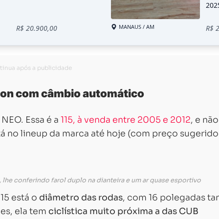
pton com câmbio automático
 NEO. Essa é a
115, à venda entre 2005 e 2012
, e não
á no lineup da marca até hoje (com preço sugerido
 lhe conferindo farol duplo na dianteira e um ar quase esportivo
115 está o
diâmetro das rodas
, com 16 polegadas ta
des, ela tem
ciclística muito próxima a das CUB