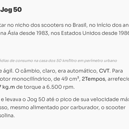
 Jog 50
tar no nicho dos scooters no Brasil, no início dos a
a na Ásia desde 1983, nos Estados Unidos desde 198
édias de consumo na casa dos 50 km/litro em perímetro urbano
 e ágil. O câmbio, claro, era automático,
CVT
. Para
otor monocilíndrico, de 49 cm³,
2Tempos
, arrefeci
7 kg.m
de torque a 6.500 rpm.
e levava o Jog 50 até o pico de sua velocidade má
isso, mesmo alimentado por carburador, o scooter
olina.