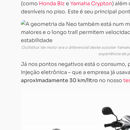
(como
Honda Biz
e
Yamaha Crypton
) além
desníveis no piso. Este é seu principal pont
Ciclística ‘de moto’ era o diferencial deste scooter Yam
experiência de p
Já nos pontos negativos está o consumo, 
injeção eletrônica – que a empresa já usa
aproximadamente 30 km/litro
no nosso
te