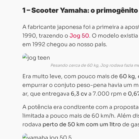
1 – Scooter Yamaha: o primogênito
A fabricante japonesa foi a primeira a apos
1990, trazendo o
Jog 50
. O modelo existi
em 1992 chegou ao nosso país.
Pesando cerca de 60 kg, Jog rodava fazia m
Era muito leve, com pouco mais de
60 kg
,
empurrar o conjuto peso-pena havia um m
ar, que entregava
6,3 cv
a 7.000 rpm e
0,6
A potência era condizente com a proposta 
limitada a pouco mais de 60 km/h. Além d
rodava
perto de 50 km com um litro
de gas