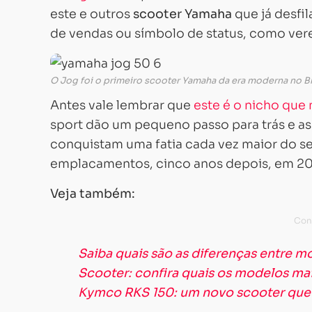
este e outros
scooter Yamaha
que já desfi
de vendas ou símbolo de status, como ver
O Jog foi o primeiro scooter Yamaha da era moderna no B
Antes vale lembrar que
este é o nicho que
sport dão um pequeno passo para trás e as
conquistam uma fatia cada vez maior do s
emplacamentos, cinco anos depois, em 201
Veja também:
Saiba quais são as diferenças entre m
Scooter: confira quais os modelos mai
Kymco RKS 150: um novo scooter que 