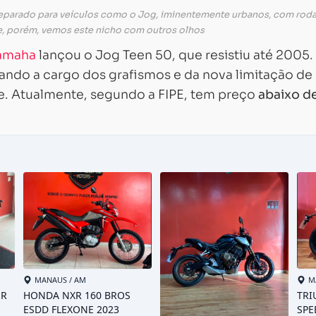
preparado para veículos como o Jog, iminentemente urbanos, com rod
e, porém, vemos este nicho com outros olhos
amaha
lançou o Jog Teen 50, que resistiu até 2005.
cando a cargo dos grafismos e da nova limitação de
. Atualmente, segundo a FIPE, tem preço
abaixo d
Carregando...
Carregando...