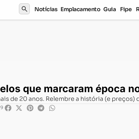
search
Notícias
Emplacamento
Guia
Fipe
arcaram época no Brasil
elos que marcaram época no 
ais de 20 anos. Relembre a história (e preços)
29