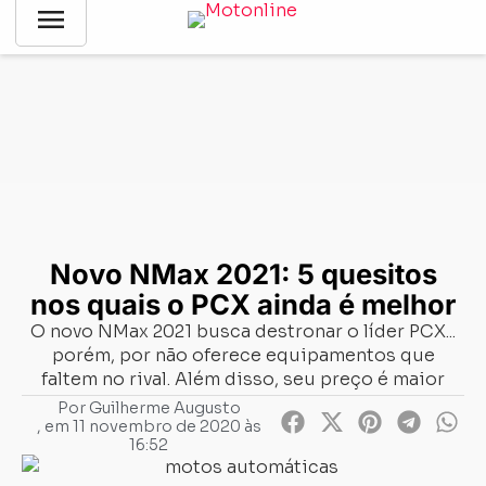
menu
Notícias
-
Lançamentos
-
Novo NMax 2021: 5 quesitos nos
quais o PCX ainda é melhor
Novo NMax 2021: 5 quesitos
nos quais o PCX ainda é melhor
O novo NMax 2021 busca destronar o líder PCX...
porém, por não oferece equipamentos que
faltem no rival. Além disso, seu preço é maior
Por
Guilherme Augusto
, em
11 novembro de 2020 às
16:52