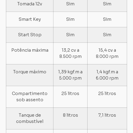
Tomada 12v
Sim
Sim
Smart Key
Sim
Sim
Start Stop
Sim
Sim
Potência máxima
13,2 cv a
15,4 cv a
8.500 rpm
8.000 rpm
Torque máximo
1,39 kgf.m a
1,4 kgf.m a
5.000 rpm
6.000 rpm
Compartimento
25 litros
25 litros
sob assento
Tanque de
8 litros
7,1 litros
combustível