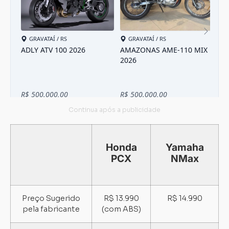
Carregando...
Carregando...
Honda
Yamaha
PCX
NMax
Preço Sugerido
R$ 13.990
R$ 14.990
pela fabricante
(com ABS)