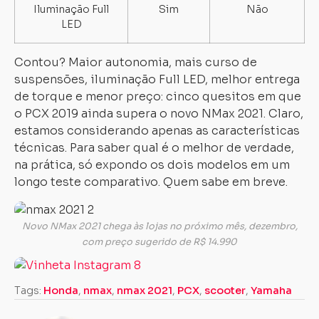
Iluminação Full
Sim
Não
LED
Contou? Maior autonomia, mais curso de
suspensões, iluminação Full LED, melhor entrega
de torque e menor preço: cinco quesitos em que
o PCX 2019 ainda supera o novo NMax 2021. Claro,
estamos considerando apenas as características
técnicas. Para saber qual é o melhor de verdade,
na prática, só expondo os dois modelos em um
longo teste comparativo. Quem sabe em breve.
Novo NMax 2021 chega às lojas no próximo mês, dezembro,
com preço sugerido de R$ 14.990
Tags:
Honda
,
nmax
,
nmax 2021
,
PCX
,
scooter
,
Yamaha