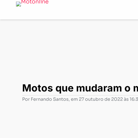
Notícias
-
Clássicos e clássicas
-
Motos que mudaram 
Motos que mudaram o 
Por
Fernando Santos
, em
27 outubro de 2022 às 16: