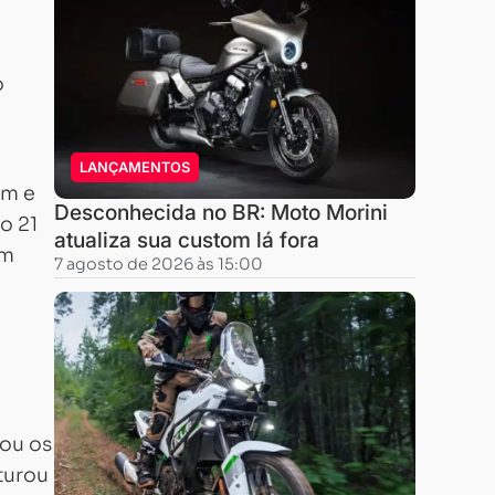
o
LANÇAMENTOS
pm e
Desconhecida no BR: Moto Morini
o 21
atualiza sua custom lá fora
om
7 agosto de 2026 às 15:00
ou os
aturou