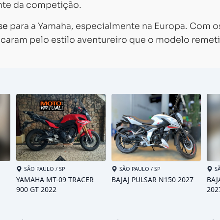
inte da competição.
se
para a Yamaha, especialmente na Europa. Com o
ficaram pelo estilo aventureiro que o modelo remeti
Carregando...
Carregando...