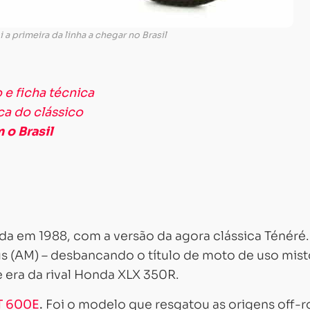
 a primeira da linha a chegar no Brasil
 e ficha técnica
ca do clássico
 o Brasil
ada em 1988, com a versão da agora clássica Ténéré
s (AM) – desbancando o título de moto de uso mist
 era da rival Honda XLX 350R.
T 600E
.
Foi o modelo que resgatou as origens off-