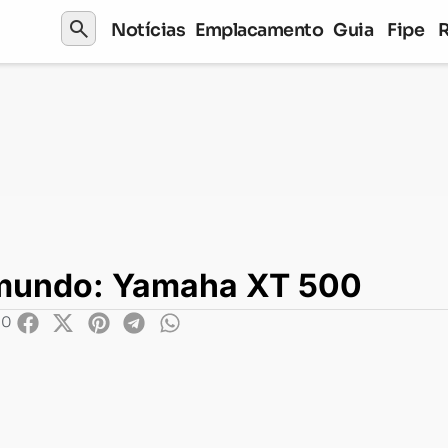
search
Notícias
Emplacamento
Guia
Fipe
o mundo: Yamaha XT 500
mundo: Yamaha XT 500
30