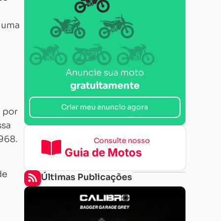
, uma
Anuncie sua moto
gratuitamente
Criar meu anuncio agora
 por
ssa
968.
Consulte nosso
Guia de Motos
de
Últimas Publicações