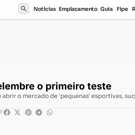
search
Notícias
Emplacamento
Guia
Fipe
mbre o primeiro teste
lembre o primeiro teste
 abrir o mercado de 'pequenas' esportivas, su
7