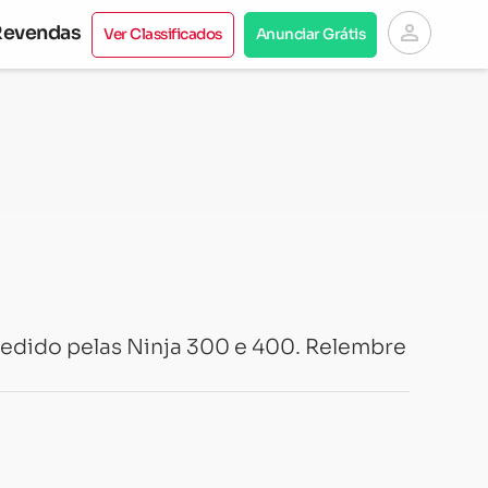
person
Revendas
Ver Classificados
Anunciar Grátis
cedido pelas Ninja 300 e 400. Relembre