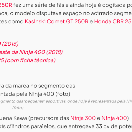
 250R
fez uma série de fãs e ainda hoje é cogitada p
oca, o modelo disputava espaço no acirrado segm
ntes como
Kasinski Comet GT 250R
e
Honda CBR 2
 (2013)
ste da Ninja 400 (2018)
25 (com ficha técnica)
egmento das ‘pequenas’ esportivas, onde hoje é representada pela Ni
(foto)
equena Kawa (precursora das
Ninja 300
e
Ninja 400
)
 cilindros paralelos, que entregava 33 cv de potê