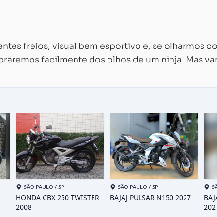
lentes freios, visual bem esportivo e, se olharmos 
embraremos facilmente dos olhos de um ninja. Mas v
Carregando...
Carregando...