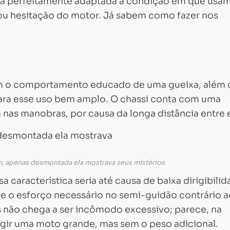
stá perfeitamente adaptada à condição em que usa
 ou hesitação do motor. Já sabem como fazer nos
com o comportamento educado de uma gueixa, além
para esse uso bem amplo. O chassi conta com uma
nas manobras, por causa da longa distância entre 
m, apenas desmontada ela mostrava seus mistérios
característica seria até causa de baixa dirigibilid
e o esforço necessário no semi-guidão contrário a
s não chega a ser incômodo excessivo; parece, na
igir uma moto grande, mas sem o peso adicional.