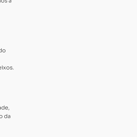
mos a
 do
eixos.
ade,
o da