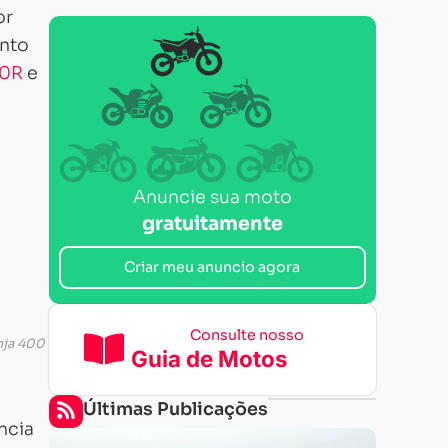
or
ento
50R
e
Anuncie sua moto
gratuitamente
Criar meu anuncio agora
Consulte nosso
nja 400
Guia de Motos
Últimas Publicações
ncia