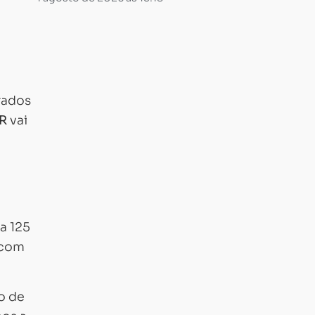
rados
0R
vai
a 125
 com
o de