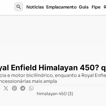
search
Notícias
Emplacamento
Guia
Fipe
ield Himalayan 450? qual faz mais sentido
al Enfield Himalayan 450? qu
a e motor bicilíndrico, enquanto a Royal Enfi
ncessionárias mais ampla