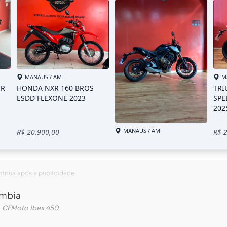
Carregando...
Carregando...
CFMoto Ibex 450