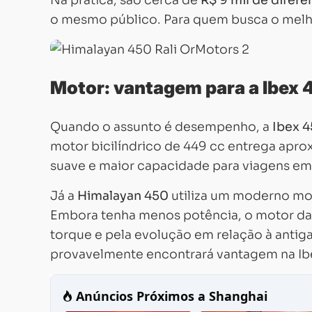
Na prática, são cerca de
R$ 9 mil de difere
o mesmo público. Para quem busca o melhor
Motor: vantagem para a Ibex 
Quando o assunto é desempenho, a
Ibex 
motor bicilíndrico de 449 cc entrega ap
suave e maior capacidade para viagens em
Já a
Himalayan 450
utiliza um moderno mon
Embora tenha menos potência, o motor da 
torque e pela evolução em relação à anti
provavelmente encontrará vantagem na Ib