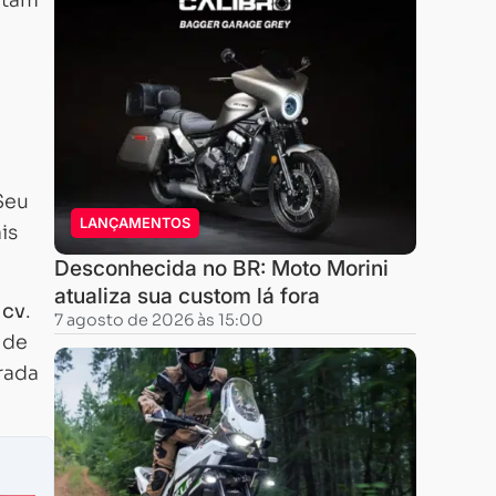
utam
Seu
LANÇAMENTOS
is
Desconhecida no BR: Moto Morini
atualiza sua custom lá fora
 cv
.
7 agosto de 2026 às 15:00
 de
rada