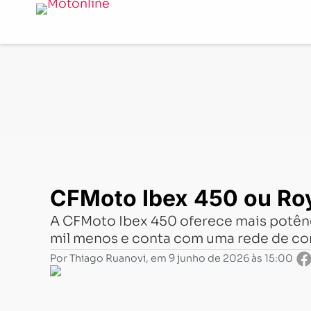
Notícias
-
Comparativo
-
CFMoto Ibex 450 ou Royal Enf
CFMoto Ibex 450 ou Roy
A CFMoto Ibex 450 oferece mais potênci
mil menos e conta com uma rede de co
Por
Thiago Ruanovi
, em
9 junho de 2026 às 15:00