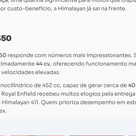
nça
, uma quantia significativa para motos que disp
 custo-benefício, a Himalayan já sai na frente.
450
450
responde com números mais impressionantes. 
roximadamente
44 cv
, oferecendo funcionamento ma
 velocidades elevadas.
ocilíndrico de 452 cc, capaz de gerar cerca de
40
Royal Enfield recebeu muitos elogios pela entrega
ga Himalayan 411. Quem prioriza desempenho em est
ex.