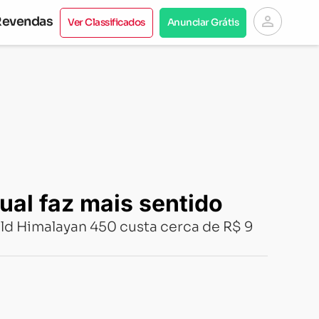
person
Revendas
Ver Classificados
Anunciar Grátis
al faz mais sentido
eld Himalayan 450 custa cerca de R$ 9