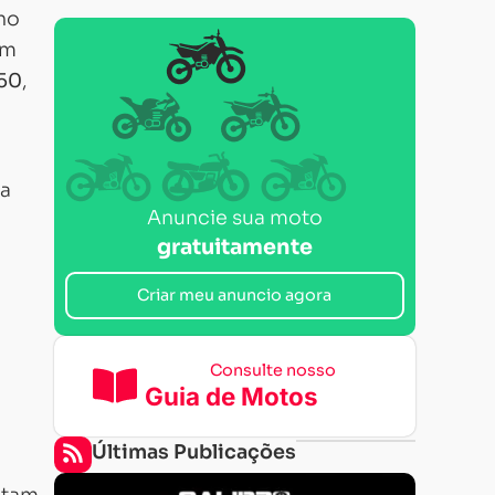
no
om
450
,
 a
Anuncie sua moto
gratuitamente
Criar meu anuncio agora
Consulte nosso
Guia de Motos
Últimas Publicações