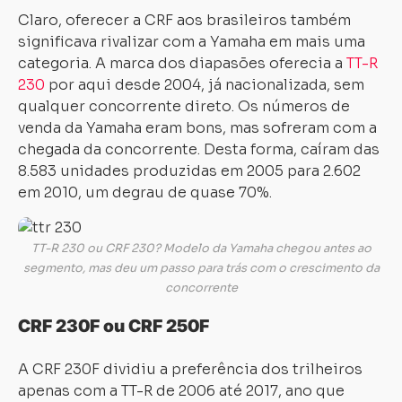
Claro, oferecer a CRF aos brasileiros também
significava rivalizar com a Yamaha em mais uma
categoria. A marca dos diapasões oferecia a
TT-R
230
por aqui desde 2004, já nacionalizada, sem
qualquer concorrente direto. Os números de
venda da Yamaha eram bons, mas sofreram com a
chegada da concorrente. Desta forma, caíram das
8.583 unidades produzidas em 2005 para 2.602
em 2010, um degrau de quase 70%.
TT-R 230 ou CRF 230? Modelo da Yamaha chegou antes ao
segmento, mas deu um passo para trás com o crescimento da
concorrente
CRF 230F ou CRF 250F
A CRF 230F dividiu a preferência dos trilheiros
apenas com a TT-R de 2006 até 2017, ano que