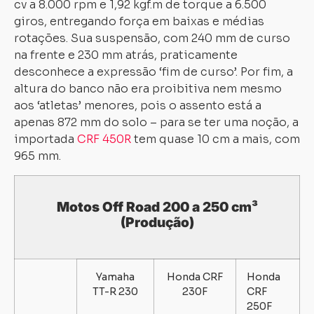
cv a 8.000 rpm e 1,92 kgf.m de torque a 6.500
giros, entregando força em baixas e médias
rotações. Sua suspensão, com 240 mm de curso
na frente e 230 mm atrás, praticamente
desconhece a expressão ‘fim de curso’. Por fim, a
altura do banco não era proibitiva nem mesmo
aos ‘atletas’ menores, pois o assento está a
apenas 872 mm do solo – para se ter uma noção, a
importada
CRF 450R
tem quase 10 cm a mais, com
965 mm.
Motos Off Road 200 a 250 cm³
(Produção)
Yamaha
Honda CRF
Honda
TT-R 230
230F
CRF
250F