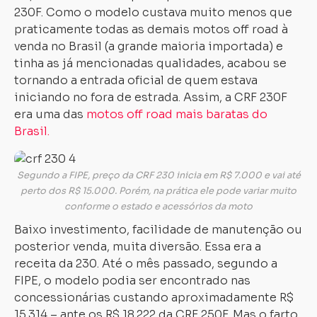
230F. Como o modelo custava muito menos que
praticamente todas as demais motos off road à
venda no Brasil (a grande maioria importada) e
tinha as já mencionadas qualidades, acabou se
tornando a entrada oficial de quem estava
iniciando no fora de estrada. Assim, a CRF 230F
era uma das
motos off road mais baratas do
Brasil.
Segundo a FIPE, preço da CRF 230 inicia em R$ 7.000 e vai até
perto dos R$ 15.000. Porém, na prática ele pode variar muito
conforme o estado e acessórios da moto
Baixo investimento, facilidade de manutenção ou
posterior venda, muita diversão. Essa era a
receita da 230. Até o mês passado, segundo a
FIPE, o modelo podia ser encontrado nas
concessionárias custando aproximadamente R$
15.314 – ante os R$ 18.222 da CRF 250F. Mas o farto