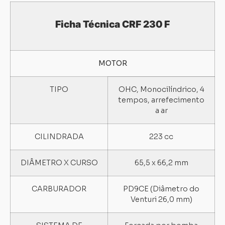
Ficha Técnica CRF 230 F
MOTOR
TIPO
OHC, Monocilíndrico, 4
tempos, arrefecimento
a ar
CILINDRADA
223 cc
DIÂMETRO X CURSO
65,5 x 66,2 mm
CARBURADOR
PD9CE (Diâmetro do
Venturi 26,0 mm)