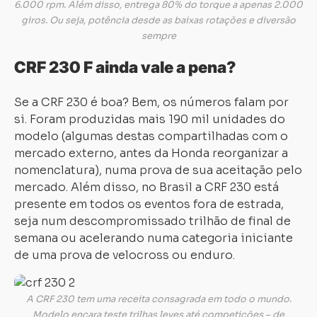
6.000 rpm. Além disso, entrega 80% do torque a apenas 2.000
giros. Ou seja, potência desde as baixas rotações e diversão
sempre
CRF 230 F ainda vale a pena?
Se a CRF 230 é boa? Bem, os números falam por
si. Foram produzidas mais 190 mil unidades do
modelo (algumas destas compartilhadas com o
mercado externo, antes da Honda reorganizar a
nomenclatura), numa prova de sua aceitação pelo
mercado. Além disso, no Brasil a CRF 230 está
presente em todos os eventos fora de estrada,
seja num descompromissado trilhão de final de
semana ou acelerando numa categoria iniciante
de uma prova de velocross ou enduro.
A CRF 230 tem uma receita consagrada em todo o mundo.
Modelo encara teste trilhas leves até competições – de