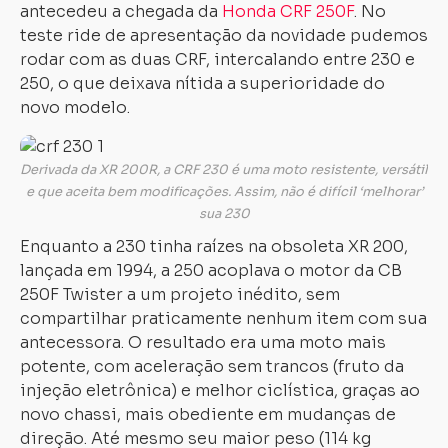
antecedeu a chegada da
Honda CRF 250F
. No
teste ride de apresentação da novidade pudemos
rodar com as duas CRF, intercalando entre 230 e
250, o que deixava nítida a superioridade do
novo modelo.
Derivada da XR 200R, a CRF 230 é uma moto resistente, versátil
e que aceita bem modificações. Assim, não é difícil ‘melhorar’
sua 230
Enquanto a 230 tinha raízes na obsoleta XR 200,
lançada em 1994, a 250 acoplava o motor da CB
250F Twister a um projeto inédito, sem
compartilhar praticamente nenhum item com sua
antecessora. O resultado era uma moto mais
potente, com aceleração sem trancos (fruto da
injeção eletrônica) e melhor ciclística, graças ao
novo chassi, mais obediente em mudanças de
direção. Até mesmo seu maior peso (114 kg