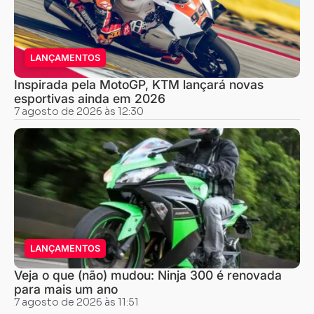
LANÇAMENTOS
Inspirada pela MotoGP, KTM lançará novas
esportivas ainda em 2026
7 agosto de 2026 às 12:30
LANÇAMENTOS
Veja o que (não) mudou: Ninja 300 é renovada
para mais um ano
7 agosto de 2026 às 11:51