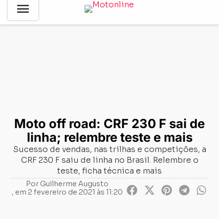
menu
Notícias
-
News
-
Moto off road: CRF 230 F sai de linha;
relembre teste e mais
Moto off road: CRF 230 F sai de
linha; relembre teste e mais
Sucesso de vendas, nas trilhas e competições, a
CRF 230 F saiu de linha no Brasil. Relembre o
teste, ficha técnica e mais
Por
Guilherme Augusto
, em
2 fevereiro de 2021 às 11:20