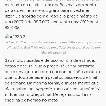
mercado de usadas tem opções mais em conta
para quem tem menos grana para investir em
lazer. De acordo com a Tabela, o preço médio de
uma 2007 é de R$ 7.007, enquanto uma 2012 custa
R$ 8.856.
A CRF 230F é uma moto onipresente em trilhas e competições
off road no Brasil. Na mão de um piloto profissional ou de um
rôia, ela estará lá
São motos usadas e de uso no fora de estrada,
então é natural que o preço irá variar bastante
entre uma que acelerou em competições e outra
que rodou apenas em pacatos passeios de final
de semana. Da mesma forma, o investimento que
ela recebeu em
upgrade
e acessórios também irá
influenciar o preço final. Desejamos sorte na
escolha e diversão no mato.