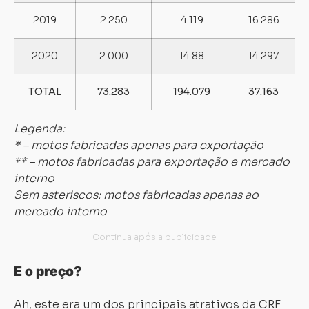
2019
2.250
4.119
16.286
2020
2.000
14.88
14.297
Carregando...
Carregando...
TOTAL
73.283
194.079
37.163
Legenda:
* – motos fabricadas apenas para exportação
** – motos fabricadas para exportação e mercado
interno
Sem asteriscos: motos fabricadas apenas ao
mercado interno
E o preço?
Ah, este era um dos principais atrativos da CRF