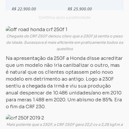
Chegada da CRF 250F deixou claro que a 230F já sentia o peso
da idade. Sucessora é mais eficiente em praticamente todos os
quesitos
Na apresentação da 250F a Honda disse acreditar
que um modelo não iria canibalizar o outro, mas
é natural que os clientes optassem pelo novo
modelo em detrimento ao antigo. Logo a 230F
sentiu a chegada da irmã e viu sua produção
anual despencar de 10.486 unidades/ano em 2010
para meras 1.488 em 2020. Um abismo de 85%. Era
o fim da CRF 230.
Mais potente que a 230F, a CRF 250F gera 22,2 cv a 2,28 kgf.m a