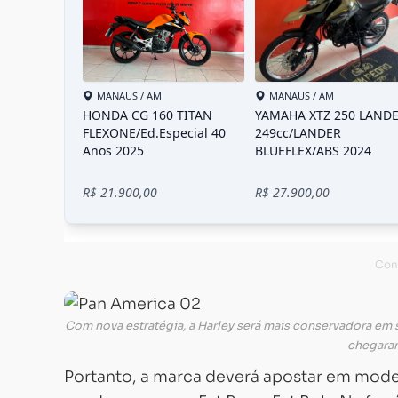
Com nova estratégia, a Harley será mais conservadora em
chegaram
Portanto, a marca deverá apostar em mode