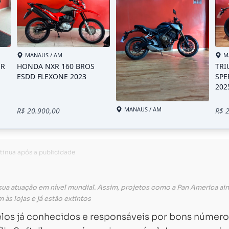
 sua atuação em nível mundial. Assim, projetos como a Pan America a
 às lojas e já estão extintos
los já conhecidos e responsáveis por bons número