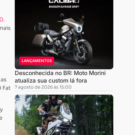
00
.
mais
LANÇAMENTOS
Desconhecida no BR: Moto Morini
 as
atualiza sua custom lá fora
7 agosto de 2026 às 15:00
 Fat
ey
e