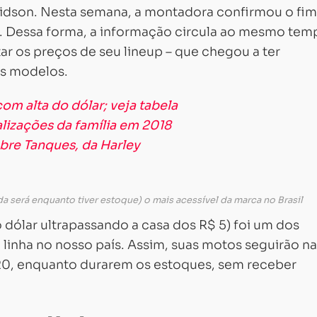
vidson. Nesta semana, a montadora confirmou o fim
il. Dessa forma, a informação circula ao mesmo tem
ar os preços de seu lineup – que chegou a ter
ns modelos.
om alta do dólar; veja tabela
alizações da família em 2018
bre Tanques, da Harley
a será enquanto tiver estoque) o mais acessível da marca no Brasil
o dólar ultrapassando a casa dos R$ 5) foi um dos
a linha no nosso país. Assim, suas motos seguirão n
0, enquanto durarem os estoques, sem receber