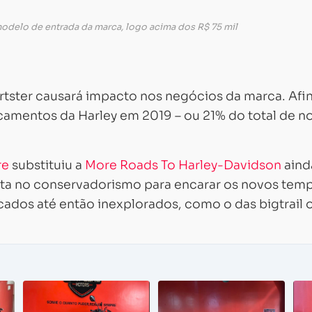
 modelo de entrada da marca, logo acima dos R$ 75 mil
tster causará impacto nos negócios da marca. Afina
camentos da Harley em 2019 – ou 21% do total de n
re
substituiu a
More Roads To Harley-Davidson
aind
ta no conservadorismo para encarar os novos tem
rcados até então inexplorados, como o das bigtrail 