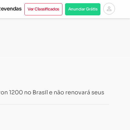
person
Revendas
Ver Classificados
Anunciar Grátis
ron 1200 no Brasil e não renovará seus