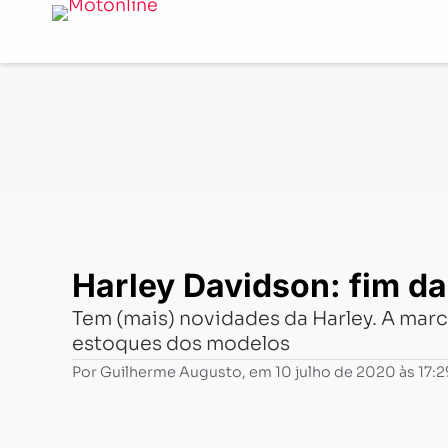
Notícias
-
Mercado
-
Harley Davidson: fim da linha para
Harley Davidson: fim da 
Tem (mais) novidades da Harley. A marc
estoques dos modelos
Por
Guilherme Augusto
, em
10 julho de 2020 às 17:2