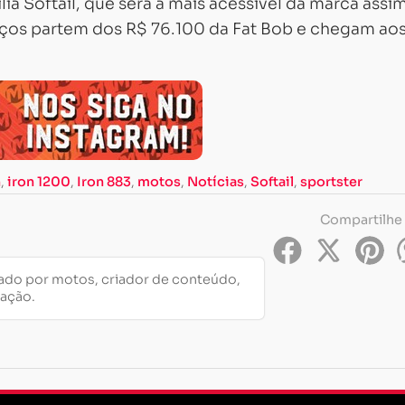
ia Softail, que será a mais acessível da marca assi
reços partem dos R$ 76.100 da Fat Bob e chegam ao
n
,
iron 1200
,
Iron 883
,
motos
,
Notícias
,
Softail
,
sportster
Compartilhe
do por motos, criador de conteúdo,
cação.