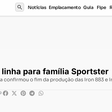
search
Notícias
Emplacamento
Guia
Fipe
 família Sportster
linha para família Sportster
a confirmou o fim da produção das Iron 883 e I
9