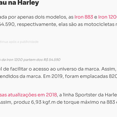
au na Harley
tada por apenas dois modelos, as
Iron 883
e
Iron 12
4.590, respectivamente, elas são as motocicletas 
 da Iron 1200 partem dos R$ 54.590
 de facilitar o acesso ao universo da marca. Assim,
vendidos da marca. Em 2019, foram emplacadas 820
Carregando...
Carregando...
sas atualizações em 2018
, a linha Sportster da Harl
Assim, produz 6,93 kgf.m de torque máximo na 883 