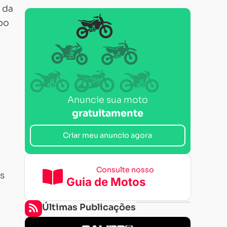
 da
po
Anuncie sua moto
gratuitamente
Criar meu anuncio agora
Consulte nosso
as
Guia de Motos
Últimas Publicações