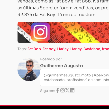
vendas, como as Fat Boy e Fat Bob. Na famíl
as últimas Sporster forem vendidas, os p
92.875 da Fat Boy 114 em cor custom.
Tags:
Fat Bob
,
Fat boy
,
Harley
,
Harley-Davidson
,
iro
Postado por
Guilherme Augusto
@guilhermeaugusto.moto | Apaixona
estabanado, profissional de comuni
Siga em: