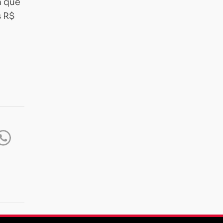
m que
s R$