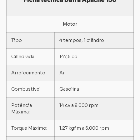
Motor
Tipo
4 tempos, 1 cilindro
Cilindrada
147,5 cc
Arrefecimento
Ar
Combustível
Gasolina
Potência
14 cv a 8.000 rpm
Máxima:
Torque Máximo:
1.27 kgf.m a 5.000 rpm