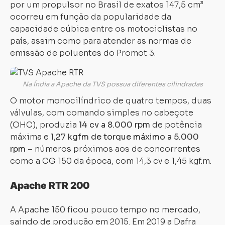
por um propulsor no Brasil de exatos 147,5 cm³
ocorreu em função da popularidade da
capacidade cúbica entre os motociclistas no
país, assim como para atender as normas de
emissão de poluentes do Promot 3.
Na Índia a Apache da TVS possua diferentes cilindradas
O motor monocilíndrico de quatro tempos, duas
válvulas, com comando simples no cabeçote
(OHC), produzia
14 cv a 8.000 rpm
de potência
máxima e
1,27 kgfm de torque máximo a 5.000
rpm
– números próximos aos de concorrentes
como a CG 150 da época, com 14,3 cv e 1,45 kgf.m.
Apache RTR 200
A Apache 150 ficou pouco tempo no mercado,
saindo de produção em 2015. Em 2019 a Dafra