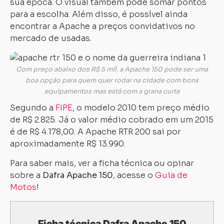
sua época. O visual também pode somar pontos
para a escolha. Além disso, é possível ainda
encontrar a Apache a preços convidativos no
mercado de usadas.
Com preço abaixo dos R$ 5 mil, a Apache 150 pode ser uma
boa opção para quem quer rodar na cidade com bons
equipamentos mas está com a grana curta
Segundo a
FIPE
, o modelo 2010 tem preço médio
de R$ 2.825. Já o valor médio cobrado em um 2015
é de R$ 4.178,00. A Apache RTR 200 sai por
aproximadamente R$ 13.990.
Carregando...
Carregando...
Para saber mais, ver a ficha técnica ou opinar
sobre a
Dafra Apache 150
, acesse o
Guia de
Motos
!
Ficha técnica Dafra Apache 150