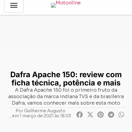
menu
Notícias
-
Mercado
-
Dafra Apache 150: review com ficha
técnica, potência e mais
Dafra Apache 150: review com
ficha técnica, potência e mais
A Dafra Apache 150 foi o primeiro fruto da
associação da marca indiana TVS e da brasileira
Dafra, vamos conhecer mais sobre esta moto
Por
Guilherme Augusto
, em
1 março de 2021 às 18:03