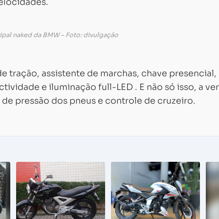
elocidades.
cipal naked da BMW – Foto: divulgação
e tração, assistente de marchas, chave presencial,
vidade e iluminação full-LED . E não só isso, a ve
e pressão dos pneus e controle de cruzeiro.
Carregando...
Carregando...