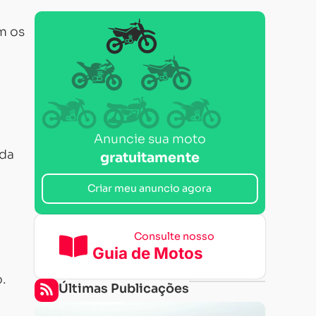
m os
Anuncie sua moto
ida
gratuitamente
Criar meu anuncio agora
Consulte nosso
Guia de Motos
.
Últimas Publicações