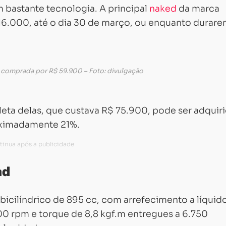
bastante tecnologia. A principal
naked
da marca
16.000, até o dia 30 de março, ou enquanto durare
comprada por R$ 59.900 – Foto: divulgação
ta delas, que custava R$ 75.900, pode ser adquir
oximadamente 21%.
ad
cilíndrico de 895 cc, com arrefecimento a líquido
500 rpm e torque de 8,8 kgf.m entregues a 6.750