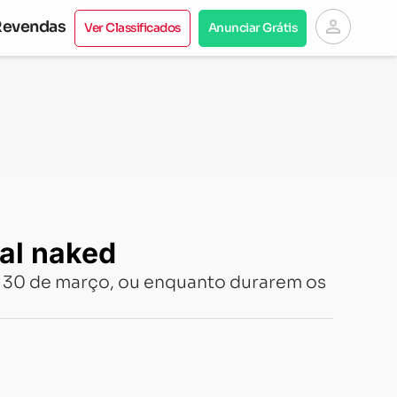
person
Revendas
Ver Classificados
Anunciar Grátis
pal naked
ia 30 de março, ou enquanto durarem os