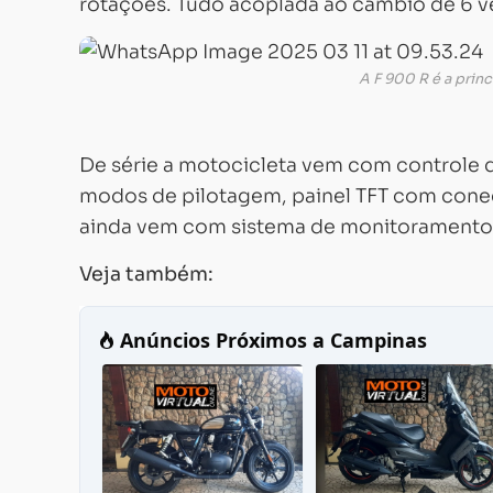
rotações. Tudo acoplada ao câmbio de 6 v
A F 900 R é a prin
De série a motocicleta vem com controle d
modos de pilotagem, painel TFT com conecti
ainda vem com sistema de monitoramento d
Veja também: