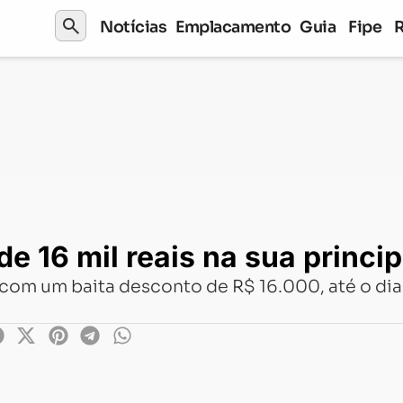
search
Notícias
Emplacamento
Guia
Fipe
ais na sua principal naked
 16 mil reais na sua princi
á com um baita desconto de R$ 16.000, até o d