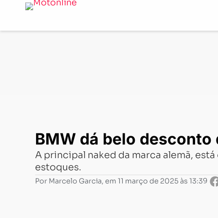
Notícias
-
Mercado
-
BMW dá belo desconto de 16 mil re
BMW dá belo desconto de
A principal naked da marca alemã, est
estoques.
Por
Marcelo Garcia
, em
11 março de 2025 às 13:39