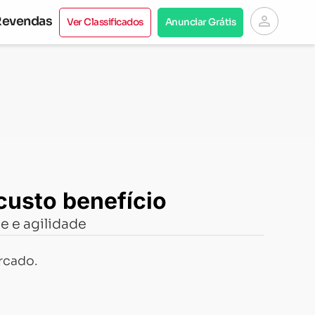
person
Revendas
Ver Classificados
Anunciar Grátis
custo benefício
e e agilidade