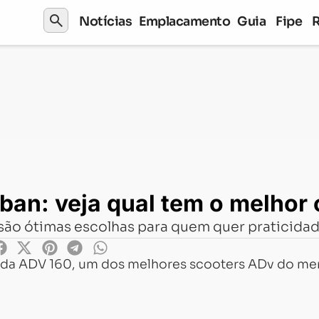
search
Notícias
Emplacamento
Guia
Fipe
eja qual tem o melhor custo benefício
an: veja qual tem o melhor 
são ótimas escolhas para quem quer praticidad