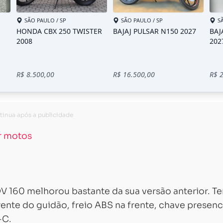
Carregando...
Carregando...
r motos
V 160 melhorou bastante da sua versão anterior. T
rente do guidão, freio ABS na frente, chave presenci
-C.