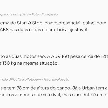
 pacote completo – Foto: divulgação
tema de Start & Stop, chave presencial, painel com
ABS nas duas rodas e para-brisa ajustável.
fato as duas motos são. A ADV 160 pesa cerca de 128
a 130 kg na mesma situação.
 não dificulta a pilotagem – foto: divulgação
s e tem 78 cm de altura do banco. Já a Urban tem a
ímetros a menos que sua rival, mas o assento é um 