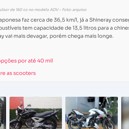
lsor de 160 cc no modelo ADV – Foto: arquivo
ponesa faz cerca de 36,5 km/l, já a Shineray cons
ustíveis tem capacidade de 13,5 litros para a chine
eray vai mais devagar, porém chega mais longe.
opções por até 40 mil
tre as scooters