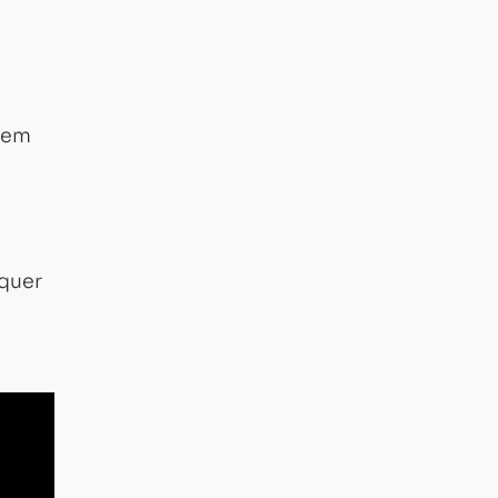
tem
 quer