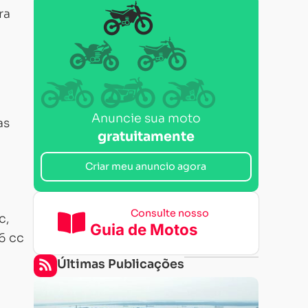
ra
Anuncie sua moto
as
gratuitamente
Criar meu anuncio agora
Consulte nosso
c,
Guia de Motos
6 cc
Últimas Publicações