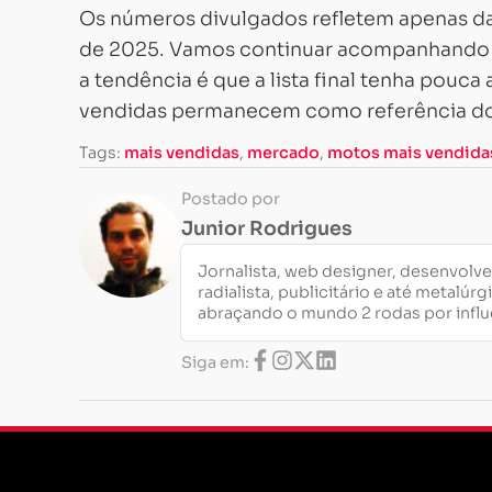
Os números divulgados refletem apenas da
de 2025. Vamos continuar acompanhando a
a tendência é que a lista final tenha pouc
vendidas permanecem como referência d
Tags:
mais vendidas
,
mercado
,
motos mais vendida
Postado por
Junior Rodrigues
Jornalista, web designer, desenvolve
radialista, publicitário e até metalúr
abraçando o mundo 2 rodas por influ
Siga em: