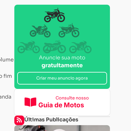
Anuncie sua moto
volume
gratuitamente
o fim
Criar meu anuncio agora
manda
Consulte nosso
Guia de Motos
Últimas Publicações