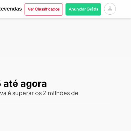
person
Revendas
Ver Classificados
Anunciar Grátis
 até agora
a é superar os 2 milhões de