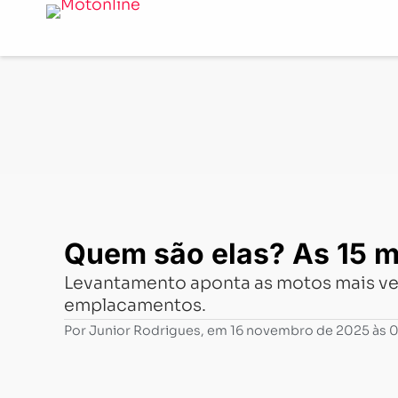
Notícias
-
Mercado
-
Quem são elas? As 15 motos mais
Quem são elas? As 15 m
Levantamento aponta as motos mais ven
emplacamentos.
Por
Junior Rodrigues
, em
16 novembro de 2025 às 