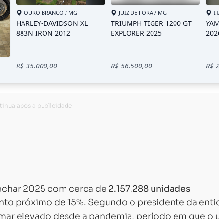
Carregando...
Carregando...
echar 2025 com cerca de
2.157.288 unidades
ento próximo de 15%. Segundo o presidente da enti
amar elevado desde a pandemia, período em que o 