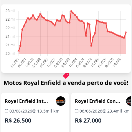
Motos Royal Enfield a venda perto de você!
SÃO PAULO / SP
LONDRINA / 
REVENDA VERIFICADA
REVENDA VERIFICADA
Royal Enfield Int...
Royal Enfield Con...
03/08/2026
13.5mil km
06/06/2026
23.4mil km
R$ 26.500
R$ 27.000