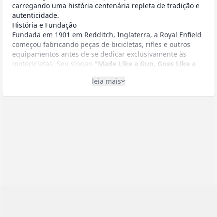
carregando uma história centenária repleta de tradição e
autenticidade.
História e Fundação
Fundada em 1901 em Redditch, Inglaterra, a Royal Enfield
começou fabricando peças de bicicletas, rifles e outros
equipamentos antes de se dedicar exclusivamente às
motocicletas. Seu slogan
"Made Like a Gun, Goes Like a
Bullet"
(Feita como uma arma, vai como uma bala) remete
leia mais
à sua origem na fabricação de armamentos.
Em 1955, a empresa estabeleceu uma parceria com a
Madras Motors da Índia para montar motocicletas naquele
país. Quando a operação britânica fechou em 1970, a
fabricação continuou na Índia, onde a marca é
propriedade da Eicher Motors desde 1994.
Royal Enfield no Brasil
A Royal Enfield iniciou oficialmente suas operações no
Brasil em 2017, embora alguns modelos já fossem
importados por entusiastas antes dessa data. A marca
estabeleceu uma rede de concessionárias exclusivas,
estrategicamente posicionadas para atender o crescente
mercado brasileiro de motocicletas premium de média
cilindrada.