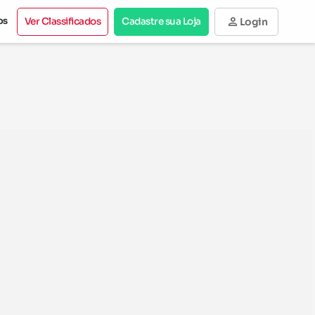
person
os
Ver Classificados
Cadastre sua Loja
Login