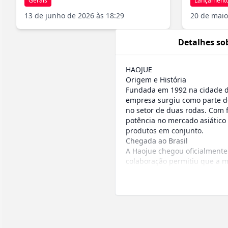
Gerais
Lançament
13 de junho de 2026 às 18:29
20 de maio
Detalhes so
HAOJUE
Origem e História
Fundada em 1992 na cidade 
empresa surgiu como parte d
no setor de duas rodas. Com 
potência no mercado asiático
produtos em conjunto.
Chegada ao Brasil
A Haojue chegou oficialmente
colaboração permitiu que a ma
país. É importante destacar 
produzindo diversos modelos 
Estilo de Motocicletas
A Haojue se especializou na 
Modelos urbanos compactos (s
Motos econômicas para uso d