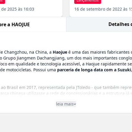
os
Lançamentos
 de 2025 às 16:03
16 de setembro de 2022 às 1
Detalhes 
bre a HAOJUE
de Changzhou, na China, a
Haojue
é uma das maiores fabricantes d
o Grupo Jiangmen Dachangjiang, um dos mais importantes conglo
foco em qualidade e tecnologia acessível, a Haojue rapidamente 
 de motocicletas. Possui uma
parceria de longa data com a Suzuki
 ao Brasil em 2017, representada pela JToledo - que também repres
rca chinesa utilizasse a rede de concessionárias e a estrutura já 
que a Haojue e a Suzuki já mantinham uma relação de parceria glob
leia mais
Suzuki para o mercado asiático.
produção de motocicletas de baixa e média cilindrada, com foco em
cooters e street)
iário