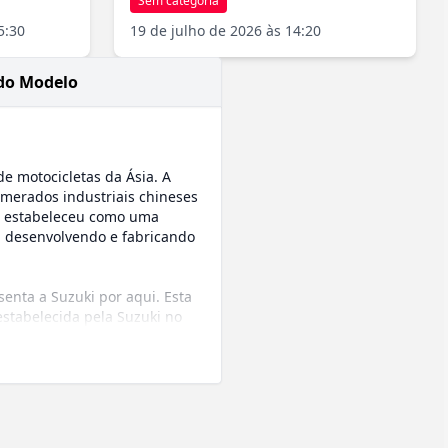
Sem categoria
5:30
19 de julho de 2026 às 14:20
do Modelo
e motocicletas da Ásia. A
merados industriais chineses
se estabeleceu como uma
, desenvolvendo e fabricando
enta a Suzuki por aqui. Esta
estabelecida pela Suzuki no
al, com a fabricante chinesa
: