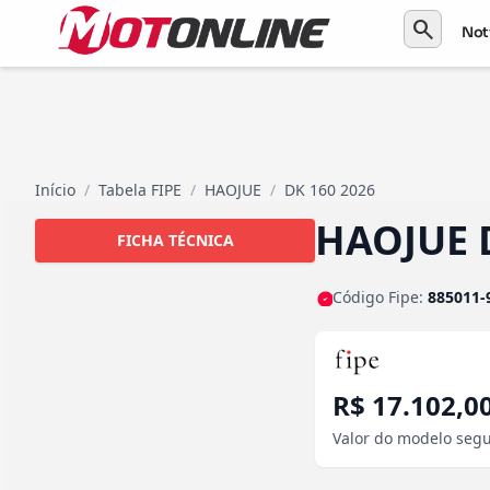
search
Not
Início
/
Tabela FIPE
/
HAOJUE
/
DK 160 2026
HAOJUE 
FICHA TÉCNICA
Código Fipe:
885011-
R$ 17.102,0
Valor do modelo segu