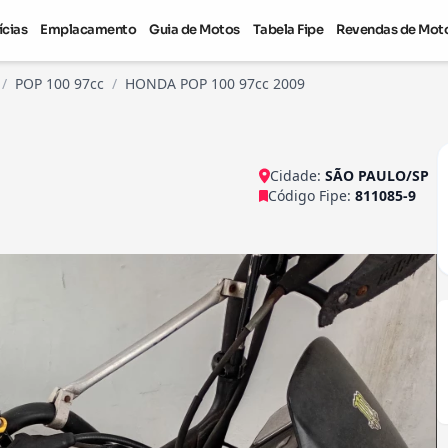
ícias
Emplacamento
Guia de Motos
Tabela Fipe
Revendas de Mot
/
POP 100 97cc
/
HONDA POP 100 97cc 2009
Cidade:
SÃO PAULO/SP
Código Fipe:
811085-9