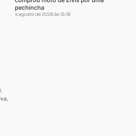
comprou moto de Elvis por uma
a
pechincha
4 agosto de 2026 às 15:18
,
va,