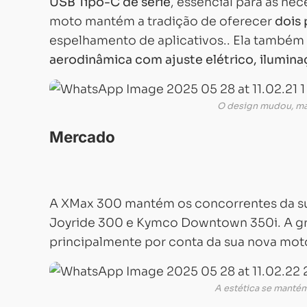
USB Tipo-C de série
, essencial para as ne
moto mantém a tradição de oferecer
dois 
espelhamento de aplicativos.. Ela também
aerodinâmica com ajuste elétrico, ilumin
O design mudou, mas
Mercado
A XMax 300 mantém os concorrentes da su
Joyride 300 e Kymco Downtown 350i. A gra
principalmente por conta da sua nova mot
A estética se mantém