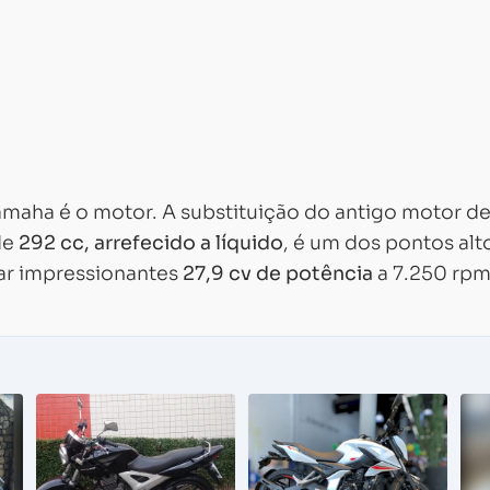
amaha é o motor. A substituição do antigo motor d
de
292 cc, arrefecido a líquido
, é um dos pontos alt
ar impressionantes
27,9 cv de potência
a 7.250 rp
Carregando...
Carregando...