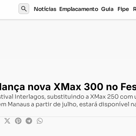
search
Notícias
Emplacamento
Guia
Fipe
nova XMax 300 no Festival Interlagos
lança nova XMax 300 no Fest
tival Interlagos, substituindo a XMax 250 com
 Manaus a partir de julho, estará disponível 