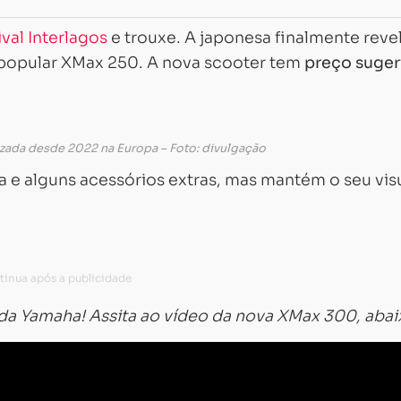
ival Interlagos
e trouxe. A japonesa finalmente reve
 popular XMax 250. A nova scooter tem
preço suger
zada desde 2022 na Europa – Foto: divulgação
 e alguns acessórios extras, mas mantém o seu vis
 da Yamaha! Assita ao vídeo da nova XMax 300, abai