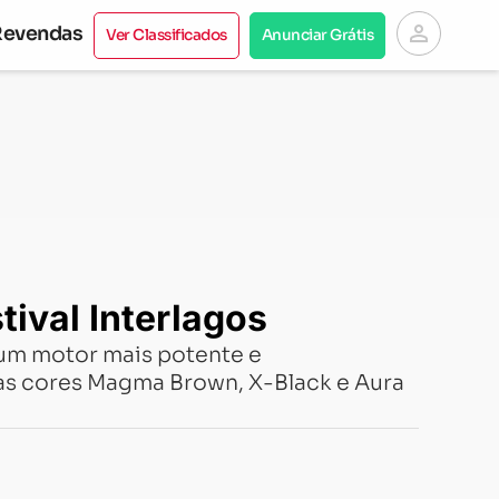
person
Revendas
Ver Classificados
Anunciar Grátis
ival Interlagos
 um motor mais potente e
nas cores Magma Brown, X-Black e Aura