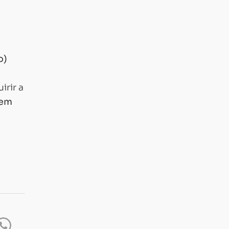
o)
irir a
 em