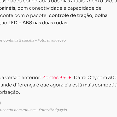
cessidades conectadas dos dias atuais. Além disso, 
painéis
, com conectividade e capacidade de
 conta com o pacote:
controle de tração, bolha
ação LED e ABS nas duas rodas
.
 continua 2 painéis – Foto: divulgação
a versão anterior:
Zontes 350E
, Dafra Citycom 300
nde diferença é que agora ela está mais competiti
orização.
, sendo bem robusta – Foto: divulgação