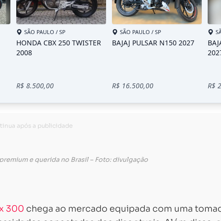
premium e querida no Brasil – Foto: divulgação
x 300
chega ao mercado equipada com uma toma