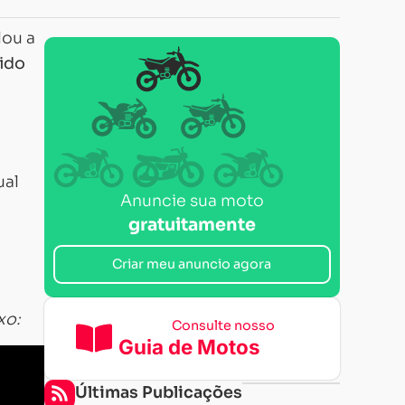
lou a
ido
ual
Anuncie sua moto
gratuitamente
Criar meu anuncio agora
xo:
Consulte nosso
Guia de Motos
Últimas Publicações