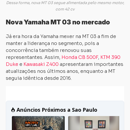
Dessa forma, nova MT 03 segue alimentada pelo mesmo motor,
com 42 cv
Nova Yamaha MT 03 no mercado
Já era hora da Yamaha mexer na MT 03 a fim de
manter a liderança no segmento, pois a
concorrência também renovou suas
representantes. Assim,
Honda CB 500F
,
KTM 390
Duke
e
Kawasaki Z400
apresentaram importantes
atualizações nos últimos anos, enquanto a MT
Carregando...
Carregando...
seguia idêntica desde 2016.