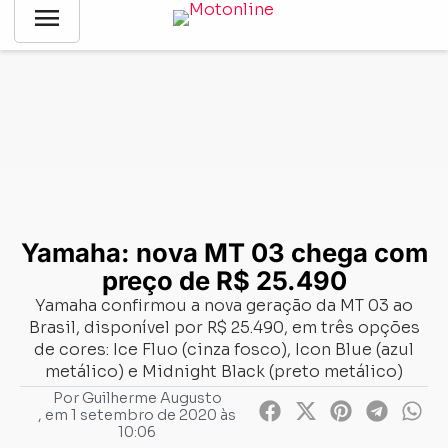
menu
Notícias
-
Lançamentos
-
Yamaha: nova MT 03 chega com
preço de R$ 25.490
Yamaha: nova MT 03 chega com
preço de R$ 25.490
Yamaha confirmou a nova geração da MT 03 ao
Brasil, disponível por R$ 25.490, em três opções
de cores: Ice Fluo (cinza fosco), Icon Blue (azul
metálico) e Midnight Black (preto metálico)
Por
Guilherme Augusto
, em
1 setembro de 2020 às
10:06