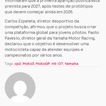
informaram que a primeira aparição pública está
prevista para 2027, após testes de protótipos
Carregando...
Carregando...
que devem começar ainda em 2026.
Carlos Ezpeleta, diretor desportivo da
competição, afirmou que o projeto busca criar
uma plataforma global para jovens pilotos. Paolo
Pavesio, diretor geral da Yamaha Motor Racing,
declarou que o objetivo é desenvolver uma
motocicleta capaz de atender equipes e
campeonatos por vários anos.
Tags:
cp2
,
Moto3
,
MotoGP
,
mt-07
,
Yamaha