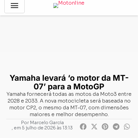
menu
Notícias
-
MotoGP
-
Yamaha levará ‘o motor da MT-07’ para a
MotoGP
Yamaha levará ‘o motor da MT-
07’ para a MotoGP
Yamaha fornecerá todas as motos da Moto3 entre
2028 e 2033. A nova motocicleta será baseada no
motor CP2, o mesmo da MT-07, com dimensões
maiores e melhor desempenho.
Por
Marcelo Garcia
, em
5 julho de 2026 às 13:13