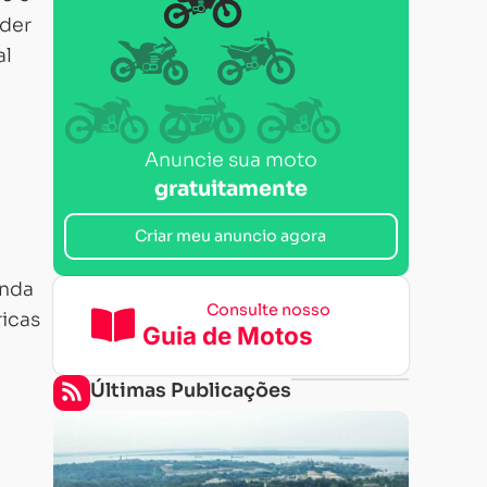
oder
al
Anuncie sua moto
gratuitamente
Criar meu anuncio agora
inda
Consulte nosso
ricas
Guia de Motos
Últimas Publicações