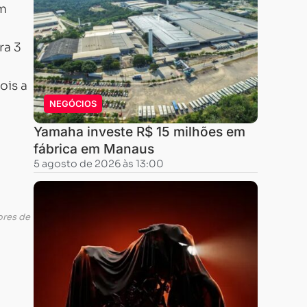
êm
ra 3
ois a
NEGÓCIOS
Yamaha investe R$ 15 milhões em
fábrica em Manaus
5 agosto de 2026 às 13:00
ores de