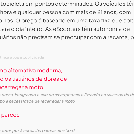
tocicleta em pontos determinados. Os veículos t
hora e qualquer pessoa com mais de 21 anos, com
sá-los. O preço é baseado em uma taxa fixa que cob
para o dia inteiro. As eScooters têm autonomia de
ários não precisam se preocupar com a recarga, p
derna, integrando o uso de smartphones e livrando os usuários de d
o a necessidade de recarregar a moto
cooter por 3 euros lhe parece uma boa?