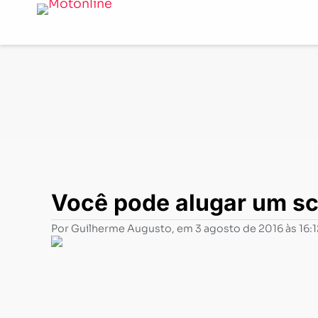
Notícias
-
News
-
Você pode alugar um scooter e sair 
Você pode alugar um sc
Por
Guilherme Augusto
, em
3 agosto de 2016 às 16:1