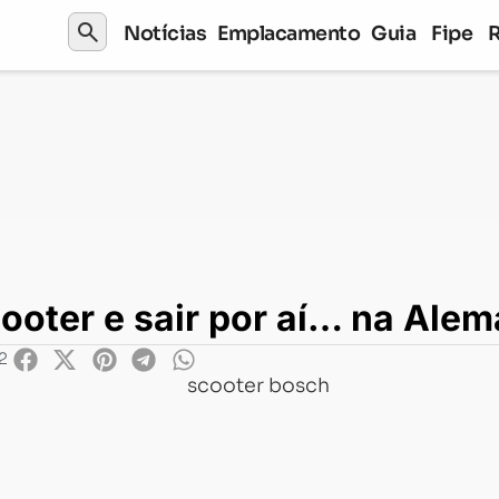
search
Notícias
Emplacamento
Guia
Fipe
por aí… na Alemanha
ooter e sair por aí… na Ale
2