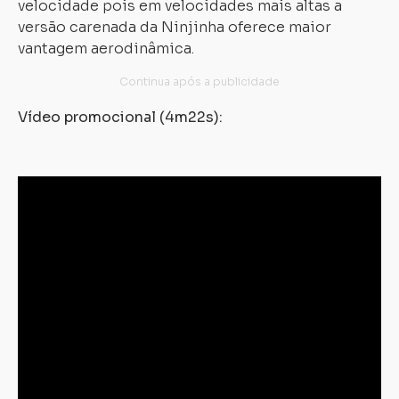
velocidade pois em velocidades mais altas a
versão carenada da Ninjinha oferece maior
vantagem aerodinâmica.
Vídeo promocional (4m22s):