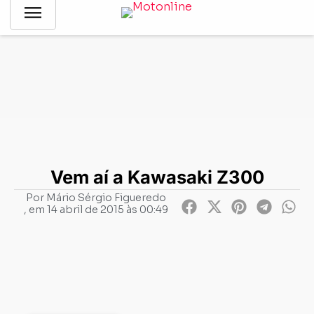
menu
Notícias
-
Lançamentos
-
Vem aí a Kawasaki Z300
Vem aí a Kawasaki Z300
Por
Mário Sérgio Figueredo
, em
14 abril de 2015 às 00:49