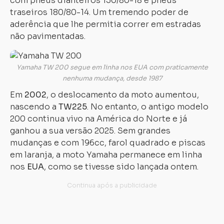
com pneus dianteiros 130/80-18 e pneus
traseiros 180/80-14. Um tremendo poder de
aderência que lhe permitia correr em estradas
não pavimentadas.
Yamaha TW 200 segue em linha nos EUA com praticamente
nenhuma mudança, desde 1987
Em
2002
, o deslocamento da moto aumentou,
nascendo a
TW225
. No entanto, o antigo modelo
200 continua vivo na América do Norte e já
ganhou a sua versão 2025. Sem grandes
mudanças e com 196cc, farol quadrado e piscas
em laranja, a moto Yamaha permanece em linha
nos
EUA
, como se tivesse sido lançada ontem.