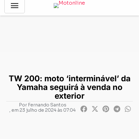
menu
Notícias
-
News
-
TW 200: moto ‘interminável’ da Yamaha
seguirá à venda no exterior
TW 200: moto ‘interminável’ da
Yamaha seguirá à venda no
exterior
Por
Fernando Santos
, em
23 julho de 2024 às 07:04