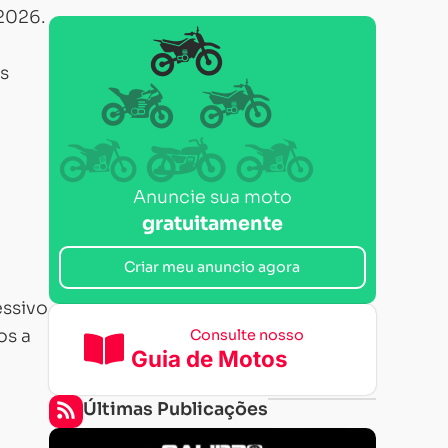
 2026.
As
Anuncie sua moto
gratuitamente
Criar meu anuncio agora
essivo
os a
Consulte nosso
Guia de Motos
Últimas Publicações