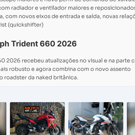
com radiador e ventilador maiores e reposicionado
a, com novos eixos de entrada e saída, novas relaç
st (quickshifter)
mph Trident 660 2026
Carregando...
Carregando...
0 2026 recebeu atualizações no visual e na parte c
ais robusto e agora combina com o novo assento
o roadster da naked britânica.