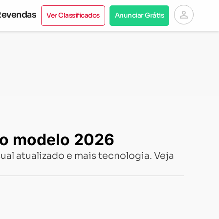
person
Revendas
Ver Classificados
Anunciar Grátis
no modelo 2026
al atualizado e mais tecnologia. Veja