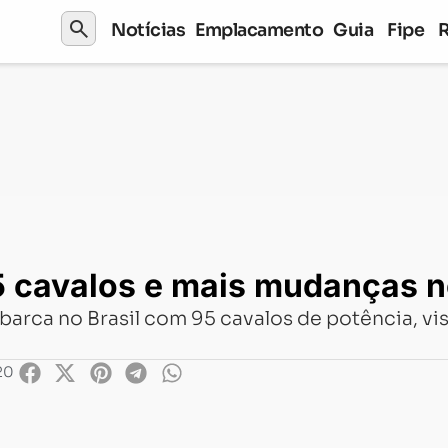
search
Notícias
Emplacamento
Guia
Fipe
alos e mais mudanças no modelo 2026
5 cavalos e mais mudanças 
ca no Brasil com 95 cavalos de potência, visu
20