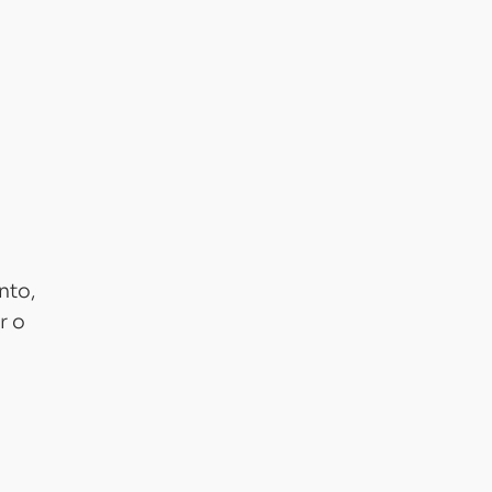
nto,
r o