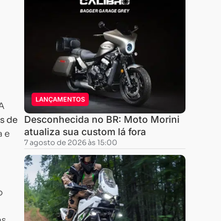
LANÇAMENTOS
A
Desconhecida no BR: Moto Morini
s de
atualiza sua custom lá fora
a e
7 agosto de 2026 às 15:00
o
as