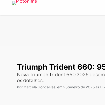
Notícias
-
Lançamentos
-
Triumph Trident 660: 95 cav
Triumph Trident 660: 9
Nova Triumph Trident 660 2026 desembar
os detalhes.
Por
Marcela Gonçalves
, em
26 janeiro de 2026 às 11: