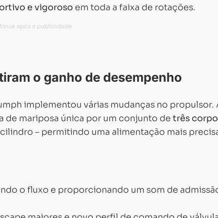
ortivo e vigoroso
em toda a faixa de rotações.
tiram o ganho de desempenho
riumph implementou várias mudanças no propulsor. 
ema de mariposa única por um conjunto de
três corpo
cilindro – permitindo uma alimentação mais precis
:
izando o fluxo e proporcionando um som de admissã
scape maiores e novo perfil de comando de válvul