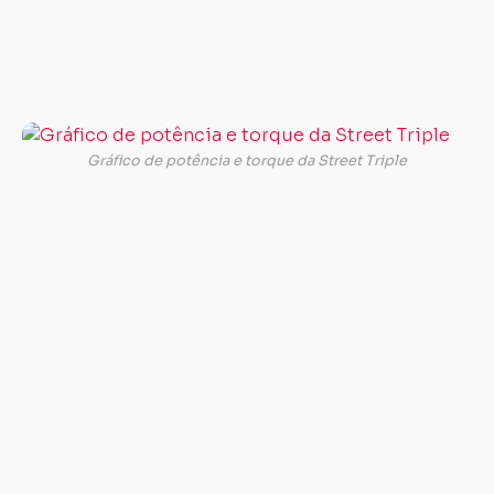
ao
p
da
mo
Es
me
Gráfico de potência e torque da Street Triple
é
to
de
da
Da
67
e
o
m
fo
ad
pa