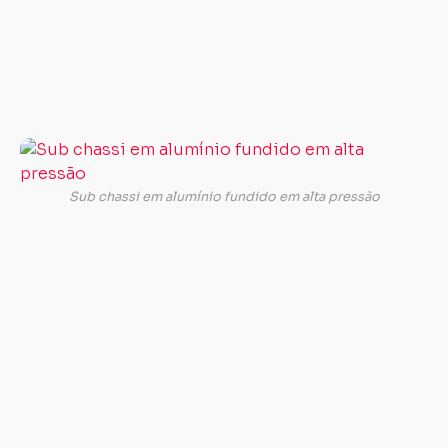
q
p
su
ma
te
A
pa
tr
Sub chassi em alumínio fundido em alta pressão
d
ch
pa
t
é
no
e
é
c
d