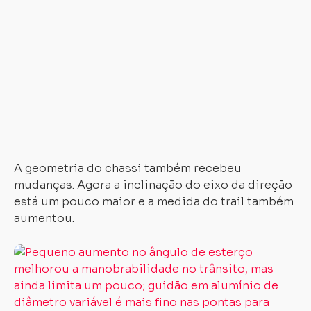
fi
s
o
mo
pa
me
di
d
ma
A geometria do chassi também recebeu
mudanças. Agora a inclinação do eixo da direção
está um pouco maior e a medida do trail também
aumentou.
Re
é
q
ag