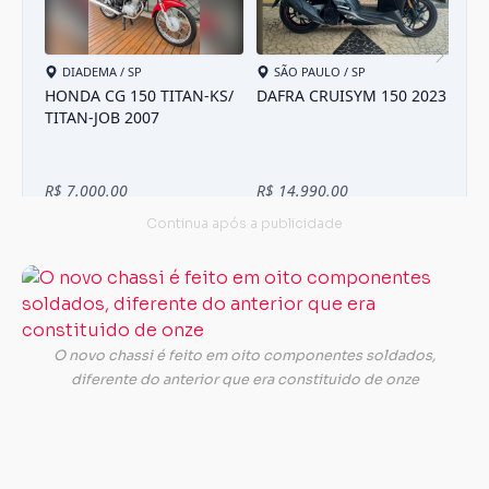
Te
se
pe
gr
O novo chassi é feito em oito componentes soldados,
qu
diferente do anterior que era constituido de onze
q
es
m
co