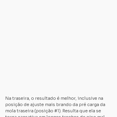
d
de
na
fr
ma
fo
q
o
ga
ab
ma
d
q
se
id
Na traseira, o resultado é melhor, inclusive na
Carregando...
Carregando...
posição de ajuste mais brando da pré carga da
mola traseira (posição #1). Resulta que ela se