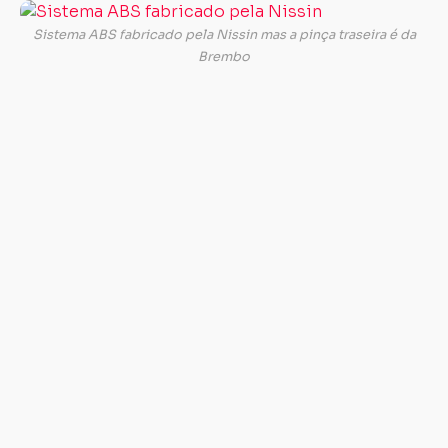
O
fr
Sistema ABS fabricado pela Nissin mas a pinça traseira é da
nã
Brembo
sã
os
m
d
m
ma
so
q
u
a
m
me
c
a
Da
e