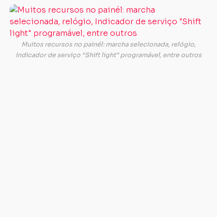
Co
c
to
es
Muitos recursos no painél: marcha selecionada, relógio,
in
Indicador de serviço “Shift light” programável, entre outros
re
in
d
in
d
ma
ve
di
cr
in
d
ní
d
co