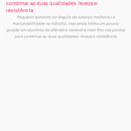
a
m
t
Pequeno aumento no ângulo de esterço melhorou a
u
manobrabilidade no trânsito, mas ainda limita um pouco;
c
guidão em alumínio de diâmetro variável é mais fino nas pontas
ma
para combinar as duas qualidades: leveza e resistência
pr
na
si
e
q
o
pa
nã
é
bo
Po
el
ai