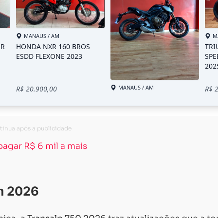
Carregando...
Carregando...
agar R$ 6 mil a mais
m 2026