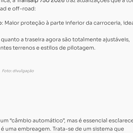
ica, a
Transalp 750 2026
traz atualizações que a t
ad e off-road:
o
: Maior proteção à parte inferior da carroceria, ide
a quanto a traseira agora são totalmente ajustáveis,
ntes terrenos e estilos de pilotagem.
Foto: divulgação
m “câmbio automático”, mas é essencial esclarece
 é uma embreagem. Trata-se de um sistema que