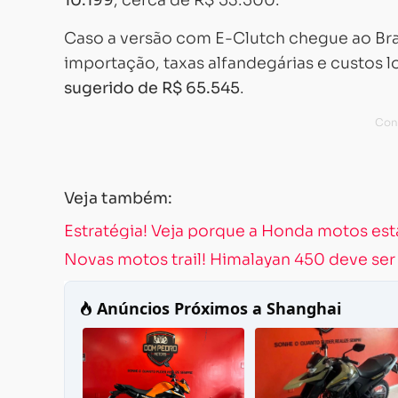
10.199
, cerca de R$ 53.500.
Caso a versão com E-Clutch chegue ao Bras
importação, taxas alfandegárias e custos l
sugerido de R$ 65.545
.
Veja também:
Estratégia! Veja porque a Honda motos est
Novas motos trail! Himalayan 450 deve se