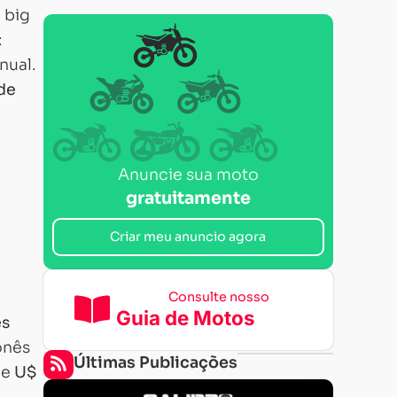
 big
:
nual.
 de
Anuncie sua moto
gratuitamente
Criar meu anuncio agora
Consulte nosso
Guia de Motos
es
onês
Últimas Publicações
de
U$