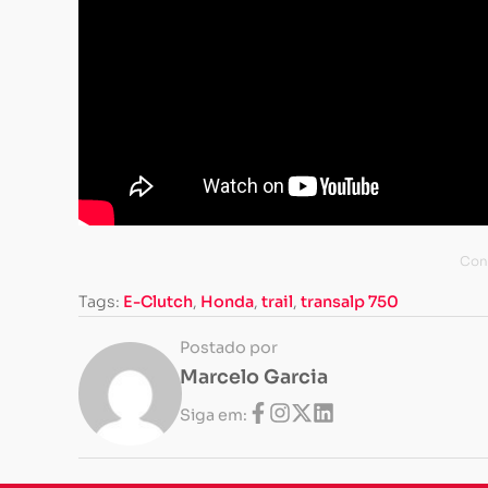
Tags:
E-Clutch
,
Honda
,
trail
,
transalp 750
Postado por
Marcelo Garcia
Siga em: