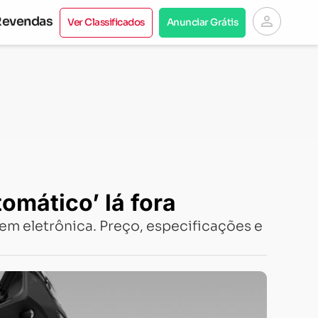
person
Revendas
Ver Classificados
Anunciar Grátis
omático’ lá fora
 eletrônica. Preço, especificações e