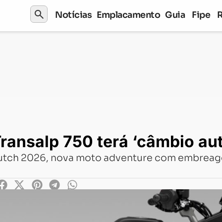
search
Notícias
Emplacamento
Guia
Fipe
p 750 terá ‘câmbio automático’ lá fora
ransalp 750 terá ‘câmbio aut
utch 2026, nova moto adventure com embreagem