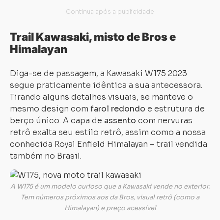
Trail Kawasaki, misto de Bros e
Himalayan
Diga-se de passagem, a Kawasaki W175 2023
segue praticamente idêntica a sua antecessora.
Tirando alguns detalhes visuais, se manteve o
mesmo design com
farol redondo
e estrutura de
berço único. A capa de
assento
com nervuras
retrô exalta seu estilo retrô, assim como a nossa
conhecida Royal Enfield Himalayan – trail vendida
também no Brasil.
A W175 é um modelo curioso que a Kawasaki vende no exterior.
Tem números próximos aos da Bros, visual retrô (como a
Himalayan) e preço acessível