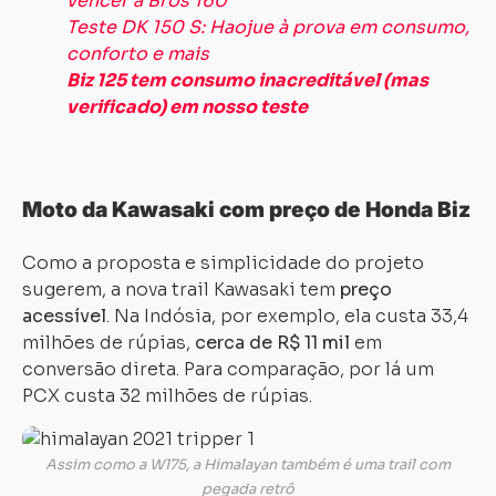
vencer a Bros 160
Teste DK 150 S: Haojue à prova em consumo,
conforto e mais
Biz 125 tem consumo inacreditável (mas
verificado) em nosso teste
Moto da Kawasaki com preço de Honda Biz
Como a proposta e simplicidade do projeto
sugerem, a nova trail Kawasaki tem
preço
acessível
. Na Indósia, por exemplo, ela custa 33,4
milhões de rúpias,
cerca de R$ 11 mil
em
conversão direta. Para comparação, por lá um
PCX custa 32 milhões de rúpias.
Assim como a W175, a Himalayan também é uma trail com
pegada retrô