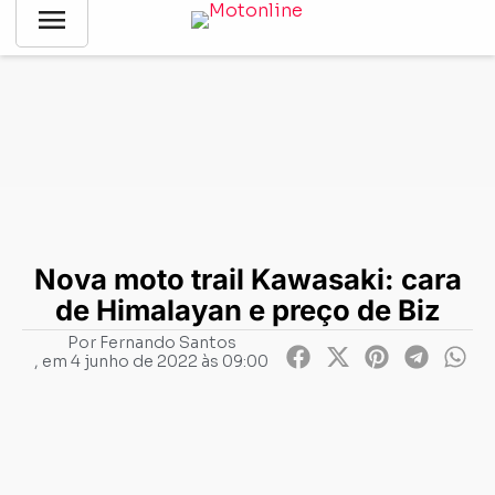
menu
Notícias
-
Lançamentos
-
Nova moto trail Kawasaki: cara de
Himalayan e preço de Biz
Nova moto trail Kawasaki: cara
de Himalayan e preço de Biz
Por
Fernando Santos
, em
4 junho de 2022 às 09:00