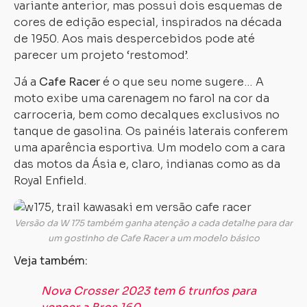
variante anterior, mas possui dois esquemas de
cores de edição especial, inspirados na década
de 1950. Aos mais despercebidos pode até
parecer um projeto ‘restomod’.
Já a
Cafe Racer
é o que seu nome sugere… A
moto exibe uma carenagem no farol na cor da
carroceria, bem como decalques exclusivos no
tanque de gasolina. Os painéis laterais conferem
uma aparência esportiva. Um modelo com a cara
das motos da Ásia e, claro, indianas como as da
Royal Enfield.
Carregando...
Carregando...
Versão da W 175 também ganha atenção a cada detalhe para dar
um gostinho de Cafe Racer a um modelo básico
Veja também:
Nova Crosser 2023 tem 6 trunfos para