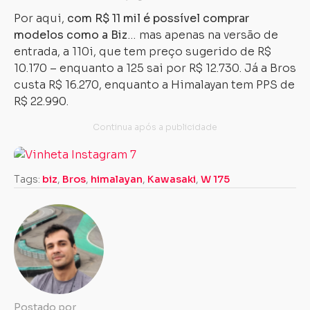
Por aqui,
com R$ 11 mil é possível comprar
modelos como a Biz
… mas apenas na versão de
entrada, a 110i, que tem preço sugerido de R$
10.170 – enquanto a 125 sai por R$ 12.730. Já a Bros
custa R$ 16.270, enquanto a Himalayan tem PPS de
R$ 22.990.
Tags:
biz
,
Bros
,
himalayan
,
Kawasaki
,
W 175
Postado por