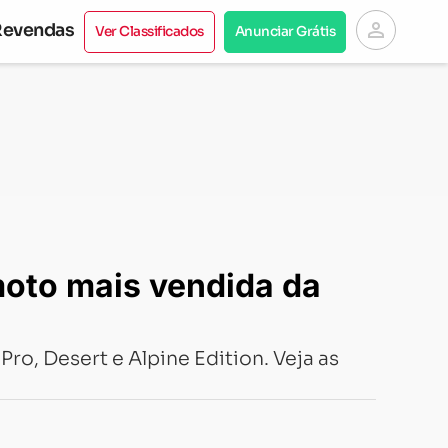
person
Revendas
Ver Classificados
Anunciar Grátis
moto mais vendida da
ro, Desert e Alpine Edition. Veja as