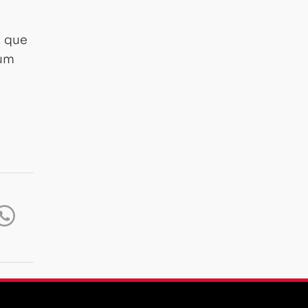
, que
 um