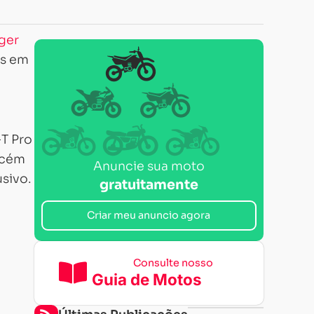
iger
s em
GT Pro
ecém
Anuncie sua moto
usivo.
gratuitamente
Criar meu anuncio agora
Consulte nosso
Guia de Motos