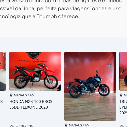
 esta versão conta com rodas de liga leve e pneus
ssível
da linha, perfeita para viagens longas e uso
cnologia que a Triumph oferece.