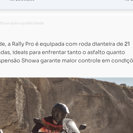
e, a Rally Pro é equipada com roda dianteira de
21
adas, ideais para enfrentar tanto o asfalto quanto
uspensão Showa garante maior controle em condiç
Carregando...
Carregando...