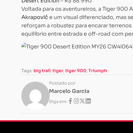
Desert Edition
– R$ 88.990
Voltada para os aventureiros, a Tiger 90
Akrapovič
e um visual diferenciado, mas se
reforçam a robustez para encarar terreno
equilíbrio entre estrada e off-road com pe
Tags:
big trail
,
tiger
,
tiger 900
,
Triumph
Postado por
Marcelo Garcia
Siga em: