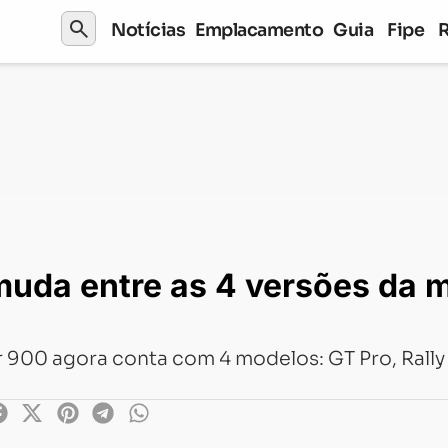
search
Notícias
Emplacamento
Guia
Fipe
entre as 4 versões da moto mais vendida da Triumph
muda entre as 4 versões da 
r 900 agora conta com 4 modelos: GT Pro, Rally P