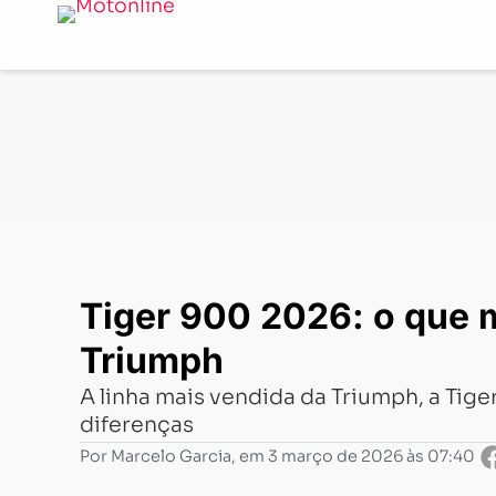
Notícias
-
Lançamentos
-
Tiger 900 2026: o que muda 
Tiger 900 2026: o que 
Triumph
A linha mais vendida da Triumph, a Tige
diferenças
Por
Marcelo Garcia
, em
3 março de 2026 às 07:40