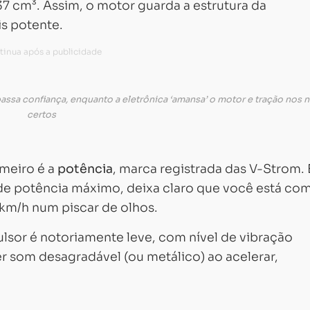
37 cm³. Assim, o motor guarda a estrutura da
is potente.
assa confiança, enquanto a eletrônica ‘amansa’ o motor e tração nos n
certos
imeiro é a
potência
, marca registrada das V-Strom. 
de potência máximo, deixa claro que você está co
km/h num piscar de olhos.
ulsor é notoriamente leve, com nível de vibração
 som desagradável (ou metálico) ao acelerar,