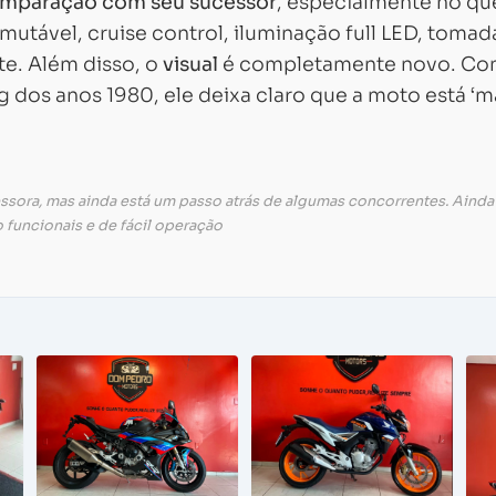
omparação com seu sucessor
, especialmente no qu
utável, cruise control, iluminação full LED, tomad
te. Além disso, o
visual
é completamente novo. C
g dos anos 1980, ele deixa claro que a moto está ‘m
ssora, mas ainda está um passo atrás de algumas concorrentes. Ainda
 funcionais e de fácil operação
Carregando...
Carregando...