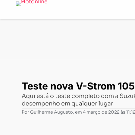
Notícias
-
Testes de motos
-
Teste nova V-Strom 1050 XT
Teste nova V-Strom 1050
Aqui está o teste completo com a Suzuk
desempenho em qualquer lugar
Por
Guilherme Augusto
, em
4 março de 2022 às 11:1