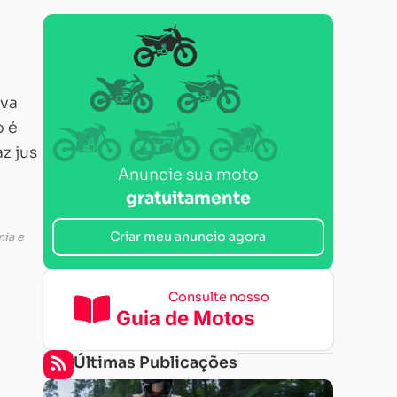
ova
o é
z jus
Anuncie sua moto
gratuitamente
Criar meu anuncio agora
ia e
Consulte nosso
Guia de Motos
Últimas Publicações