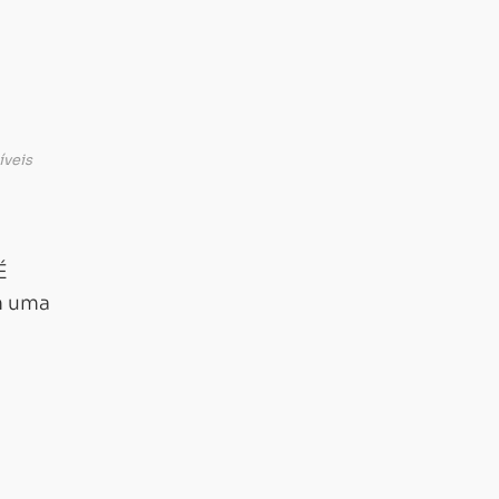
íveis
É
m uma