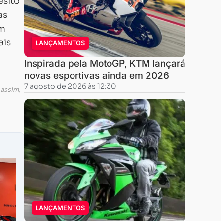
esito
as
om
ais
LANÇAMENTOS
Inspirada pela MotoGP, KTM lançará
novas esportivas ainda em 2026
7 agosto de 2026 às 12:30
 assim,
LANÇAMENTOS