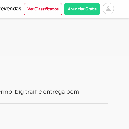
person
Revendas
Ver Classificados
Anunciar Grátis
rmo 'big trail' e entrega bom