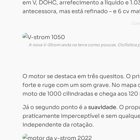
em V, DOHC, arrefecimento a líquido e 1.0
antecessora, mas está refinado – e 6 cv ma
A nova V-Strom anda na terra como poucas. Ciclística p
O motor se destaca em três quesitos. O pr
forte e ruge com um som grave. No mapa 
moto de 1000 cilindradas e chega aos 120 
Já o segundo ponto é a
suavidade
. O prop
praticamente imperceptível e sem qualquer
independente da rotação.