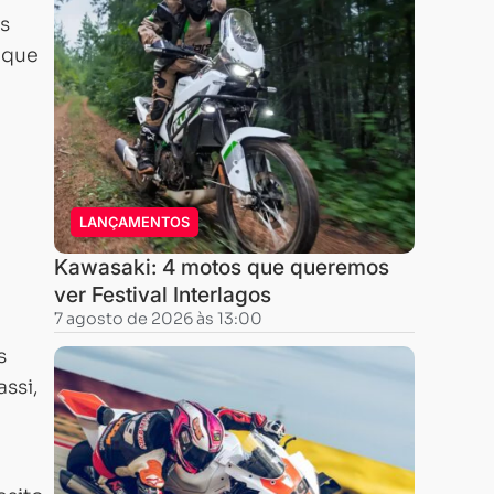
s
 que
LANÇAMENTOS
Kawasaki: 4 motos que queremos
ver Festival Interlagos
7 agosto de 2026 às 13:00
s
ssi,