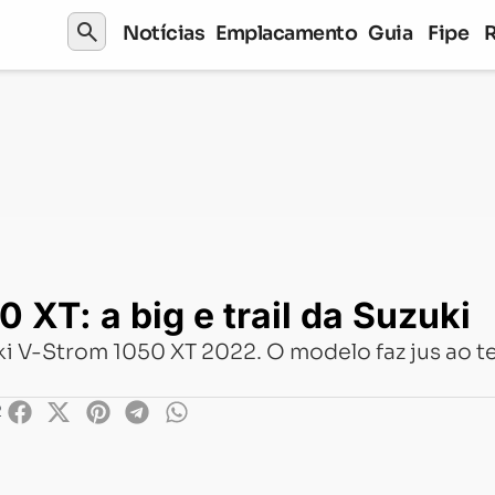
search
Notícias
Emplacamento
Guia
Fipe
: a big e trail da Suzuki
 XT: a big e trail da Suzuki
i V-Strom 1050 XT 2022. O modelo faz jus ao te
2