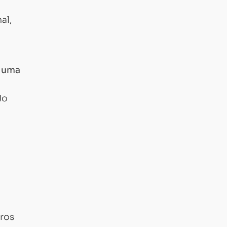
al,
o uma
do
dros