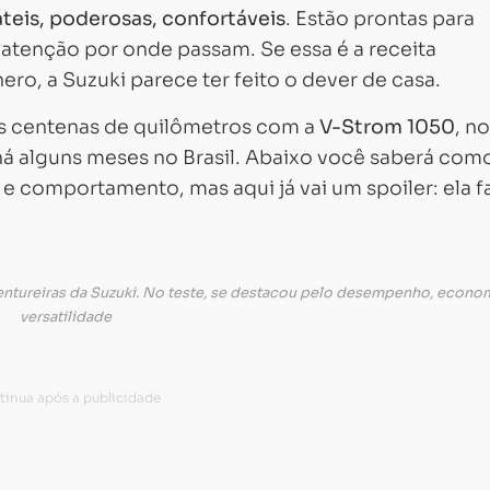
teis, poderosas, confortáveis
. Estão prontas para
atenção por onde passam. Se essa é a receita
ero, a Suzuki parece ter feito o dever de casa.
as centenas de quilômetros com a
V-Strom 1050
, n
há alguns meses no Brasil. Abaixo você saberá com
comportamento, mas aqui já vai um spoiler: ela fa
ntureiras da Suzuki. No teste, se destacou pelo desempenho, econom
versatilidade