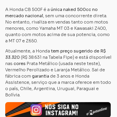
A Honda CB 500F é a
única naked 500cc no
mercado nacional
, sem uma concorrente direta.
No entanto, rivaliza em vendas tanto com motos
menores, como Yamaha MT 03 e Kawasaki Z400,
quanto com motos acima de sua potencia, como
a MT 07 e Z650.
Atualmente, a Honda
tem preço sugerido de R$
33.320
(R$ 38.631 na Tabela Fipe) e está disponível
nas
cores
Prata Metálico (usada neste teste),
Vermelho Perolizado e Laranja Metálico. Sai de
fábrica com
garantia
de 3 anos e Honda
Assistence, serviço que a marca oferece em todo
o país, Chile, Argentina, Uruguai, Paraguai e
Bolívia.