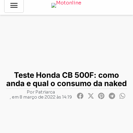
menu
Notícias
-
Testes de motos
-
Teste Honda CB 500F: como
anda e qual o consumo da naked
Teste Honda CB 500F: como
anda e qual o consumo da naked
Por
Patriarca
, em
8 março de 2022 às 14:19