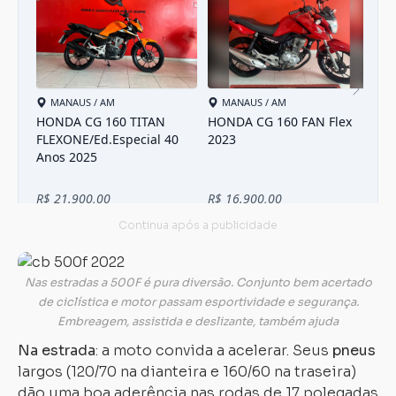
Nas estradas a 500F é pura diversão. Conjunto bem acertado
de ciclística e motor passam esportividade e segurança.
Embreagem, assistida e deslizante, também ajuda
Na estrada
: a moto convida a acelerar. Seus
pneus
largos (120/70 na dianteira e 160/60 na traseira)
dão uma boa aderência nas rodas de 17 polegadas