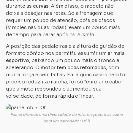
durante as
curvas
. Além disso, o modelo não
deixa a desejar nas retas. Só a frenagem que
requer um pouco de atenção, pois os discos
(simples nas duas rodas) levam um pouco mais
de tempo para parar após os 70km/h.
A posição das pedaleiras e a altura do guidão de
formato cônico nos permitiu assumir um
ar mais
esportivo
, baixando um pouco mais o tronco e
acelerando. O
motor tem boas retomadas
, com
muita força e sem falhas. Em alguns casos nem foi
preciso reduzir a marcha, foi só “enrolar o cabo”
que a moto respondeu e aumentou sua
velocidade, de forma rápida e linear.
Painel oferece uma diversidade de informações, mas cairia
bem um carregador USB