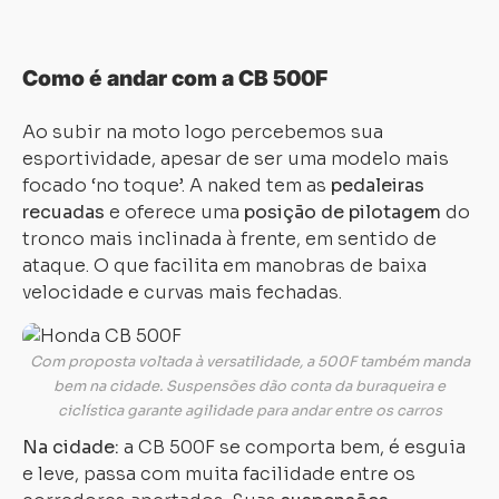
Como é andar com a CB 500F
Ao subir na moto logo percebemos sua
esportividade, apesar de ser uma modelo mais
focado ‘no toque’. A naked tem as
pedaleiras
recuadas
e oferece uma
posição de pilotagem
do
tronco mais inclinada à frente, em sentido de
ataque. O que facilita em manobras de baixa
velocidade e curvas mais fechadas.
Com proposta voltada à versatilidade, a 500F também manda
bem na cidade. Suspensões dão conta da buraqueira e
ciclística garante agilidade para andar entre os carros
Na cidade:
a CB 500F se comporta bem, é esguia
e leve, passa com muita facilidade entre os