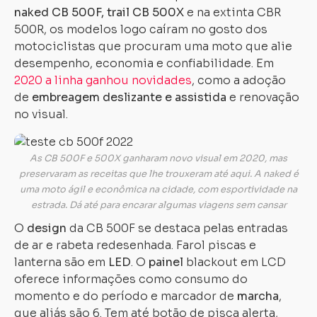
naked
CB 500F, trail CB 500X
e na extinta CBR
500R, os modelos logo caíram no gosto dos
motociclistas que procuram uma moto que alie
desempenho, economia e confiabilidade. Em
2020 a linha ganhou novidades
, como a adoção
de
embreagem deslizante e assistida
e renovação
no visual.
As CB 500F e 500X ganharam novo visual em 2020, mas
preservaram as receitas que lhe trouxeram até aqui. A naked é
uma moto ágil e econômica na cidade, com esportividade na
estrada. Dá até para encarar algumas viagens sem cansar
O
design
da CB 500F se destaca pelas entradas
de ar e rabeta redesenhada. Farol piscas e
lanterna são em
LED
. O
painel
blackout em LCD
oferece informações como consumo do
momento e do período e marcador de
marcha
,
que aliás são 6. Tem até botão de pisca alerta,