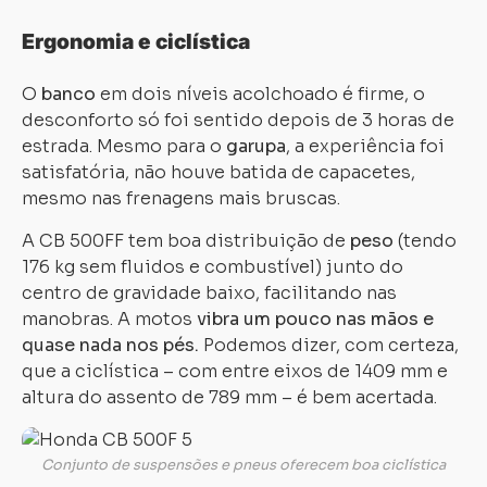
Ergonomia e ciclística
O
banco
em dois níveis acolchoado é firme, o
desconforto só foi sentido depois de 3 horas de
estrada. Mesmo para o
garupa
, a experiência foi
Carregando...
Carregando...
satisfatória, não houve batida de capacetes,
mesmo nas frenagens mais bruscas.
A CB 500FF tem boa distribuição de
peso
(tendo
176 kg sem fluidos e combustível) junto do
centro de gravidade baixo, facilitando nas
manobras. A motos
vibra um pouco nas mãos e
quase nada nos pés.
Podemos dizer, com certeza,
que a ciclística – com entre eixos de 1409 mm e
altura do assento de 789 mm – é bem acertada.
Conjunto de suspensões e pneus oferecem boa ciclística