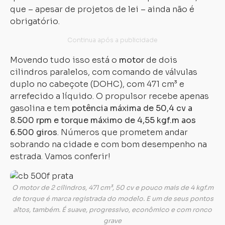
que – apesar de projetos de lei – ainda não é
obrigatório.
Movendo tudo isso está o
motor
de dois
cilindros paralelos, com comando de válvulas
duplo no cabeçote (DOHC), com 471 cm³ e
arrefecido a líquido. O propulsor recebe apenas
gasolina e tem
potência máxima de 50,4 cv a
8.500 rpm e torque máximo de 4,55 kgf.m aos
6.500 giros
. Números que prometem andar
sobrando na cidade e com bom desempenho na
estrada. Vamos conferir!
O motor de 2 cilindros, 471 cm³, 50 cv e pouco mais de 4 kgf.m
de torque é marca registrada do modelo. E um de seus pontos
altos, também. É suave, progressivo, econômico e com ronco
grave