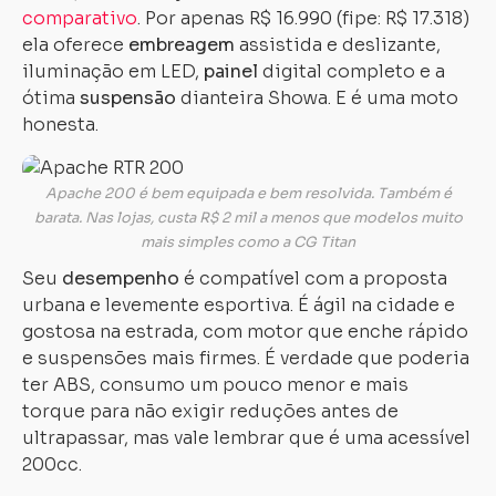
comparativo
. Por apenas R$ 16.990 (fipe: R$ 17.318)
ela oferece
embreagem
assistida e deslizante,
iluminação em LED,
painel
digital completo e a
ótima
suspensão
dianteira Showa. E é uma moto
honesta.
Apache 200 é bem equipada e bem resolvida. Também é
barata. Nas lojas, custa R$ 2 mil a menos que modelos muito
mais simples como a CG Titan
Seu
desempenho
é compatível com a proposta
urbana e levemente esportiva. É ágil na cidade e
gostosa na estrada, com motor que enche rápido
e suspensões mais firmes. É verdade que poderia
ter ABS, consumo um pouco menor e mais
torque para não exigir reduções antes de
ultrapassar, mas vale lembrar que é uma acessível
200cc.