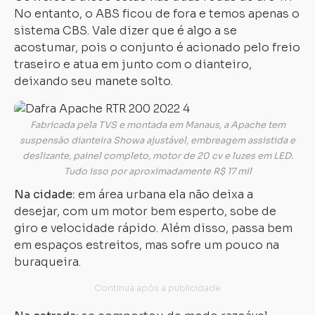
No entanto, o ABS ficou de fora e temos apenas o
sistema CBS. Vale dizer que é algo a se
acostumar, pois o conjunto é acionado pelo freio
traseiro e atua em junto com o dianteiro,
deixando seu manete solto.
Fabricada pela TVS e montada em Manaus, a Apache tem
suspensão dianteira Showa ajustável, embreagem assistida e
deslizante, painel completo, motor de 20 cv e luzes em LED.
Tudo isso por aproximadamente R$ 17 mil
Na cidade:
em área urbana ela não deixa a
desejar, com um motor bem esperto, sobe de
giro e velocidade rápido. Além disso, passa bem
em espaços estreitos, mas sofre um pouco na
Carregando...
Carregando...
buraqueira.