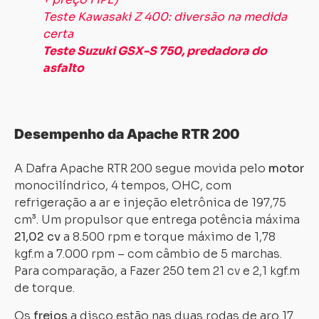
Teste Kawasaki Z 400: diversão na medida
certa
Teste Suzuki GSX-S 750, predadora do
asfalto
Desempenho da Apache RTR 200
A Dafra Apache RTR 200 segue movida pelo
motor
monocilíndrico, 4 tempos, OHC, com
refrigeração a ar e injeção eletrônica de 197,75
cm³. Um propulsor que entrega potência máxima
21,02 cv
a 8.500 rpm e torque máximo de 1,78
kgf.m a 7.000 rpm – com câmbio de 5 marchas.
Para comparação, a Fazer 250 tem 21 cv e 2,1 kgf.m
de torque.
Os
freios
a disco estão nas duas rodas de aro 17.