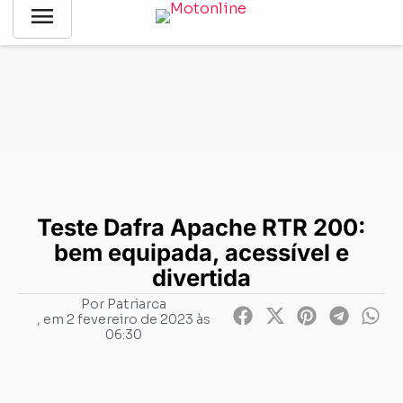
menu
Notícias
-
Testes de motos
-
Teste Dafra Apache RTR 200:
bem equipada, acessível e divertida
Teste Dafra Apache RTR 200:
bem equipada, acessível e
divertida
Por
Patriarca
, em
2 fevereiro de 2023 às
06:30