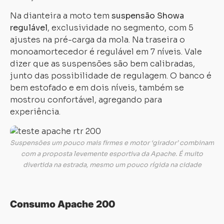
Na dianteira a moto tem
suspensão Showa
regulável
, exclusividade no segmento, com 5
ajustes na pré-carga da mola. Na traseira o
monoamortecedor é regulável em 7 níveis. Vale
dizer que as suspensões são bem calibradas,
junto das possibilidade de regulagem. O banco é
bem estofado e em dois níveis, também se
mostrou confortável, agregando para
experiência.
Suspensões um pouco mais firmes e motor ‘girador’ combinam
com a proposta levemente esportiva da Apache. É muito
divertida na estrada, mesmo um pouco rígida na cidade
Consumo Apache 200