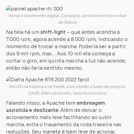
Painel é totalmente digital. Completo, também tem bom nível
de leitura
Na tela há um
shift-light
– que antes acendia a
7.000 rpm, agora acende a 8.000 rpm, indicando o
momento de trocar a marcha. Poderia ser a partir
dos 9 mil rpm, mas… Aos 10 mil ela começa a
cortar o giro, em quinta marcha a luz não acende,
então não faria sentido mesmo.
Há LED na traseira e na frente, com direito a luzes de posição
(DLR). Além de bonito, farol ilumina bem
Falando nisso, a Apache tem
embreagem
assistida e deslizante
. Além de deixar o
acionamento mais leve facilitando ao subir
marcha, evita o travamento da roda traseira nas
reduções. Seu manete é bem leve de acionar.