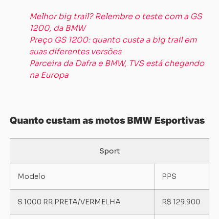
Melhor big trail? Relembre o teste com a GS
1200, da BMW
Preço GS 1200: quanto custa a big trail em
suas diferentes versões
Parceira da Dafra e BMW, TVS está chegando
na Europa
Quanto custam as motos BMW Esportivas
Sport
Carregando...
Carregando...
Modelo
PPS
S 1000 RR PRETA/VERMELHA
R$ 129.900