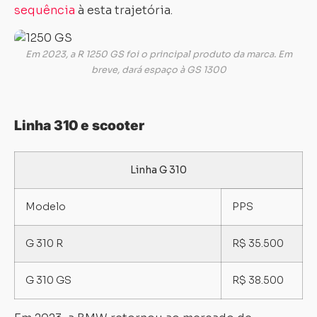
sequência
à esta trajetória.
Em 2023, a R 1250 GS foi o principal produto da marca. Em
breve, dará espaço à GS 1300
Linha 310 e scooter
Linha G 310
Modelo
PPS
G 310 R
R$ 35.500
G 310 GS
R$ 38.500