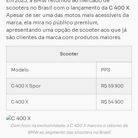
Em 2023, a BMW retornou ao mercado de
scooters no Brasil com o lançamento da
C 400 X
.
Apesar de ser uma das motos mais acessíveis da
marca, ela mira no público premium,
apresentando uma opção de scooter aos que já
são clientes da marca com produtos maiores.
Scooter
Modelo
PPS
C 400 X Spor
R$ 59.900
C 400 X
R$ 54.900
Com foco na exclusividade, a C 400 X marcou o retorno da
BMW ao segmento das scooters no Brasil