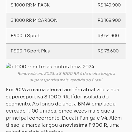
S 1000 RR M PACK
R$ 149.900
S 1000 RR M CARBON
R$ 169.900
F 900 R Sport
R$ 64.900
F 900 R Sport Plus
R$ 73.500
Renovada em 2023, a S 1000 RR é de muito longe a
superesportiva mais vendida do Brasil
Em 2023 a marca alemã também atualizou a sua
superesportiva
S 1000 RR
, líder isolada do
segmento. Ao longo do ano, a BMW emplacou
cercade 1.100 unides, cinco vezes mais que a
principal concorrente, Ducati Panigale V4. Além
disso, a marca lançou a
novíssima F 900 R,
uma