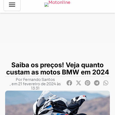
menu
Notícias
-
Negócios
-
Saiba os preços! Veja quanto custam as
motos BMW em 2024
Saiba os preços! Veja quanto
custam as motos BMW em 2024
Por
Fernando Santos
, em
21 fevereiro de 2024 às
13:31