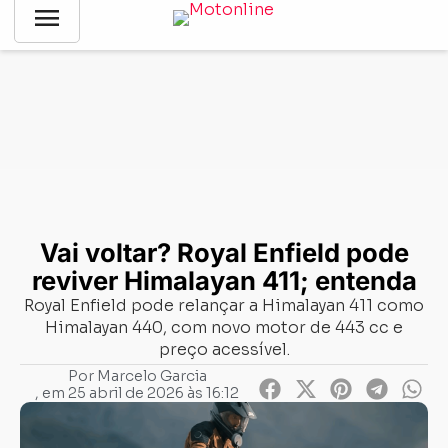
menu
Notícias
-
Lançamentos
-
Vai voltar? Royal Enfield pode
reviver Himalayan 411; entenda
Vai voltar? Royal Enfield pode
reviver Himalayan 411; entenda
Royal Enfield pode relançar a Himalayan 411 como
Himalayan 440, com novo motor de 443 cc e
preço acessível.
Por
Marcelo Garcia
, em
25 abril de 2026 às 16:12