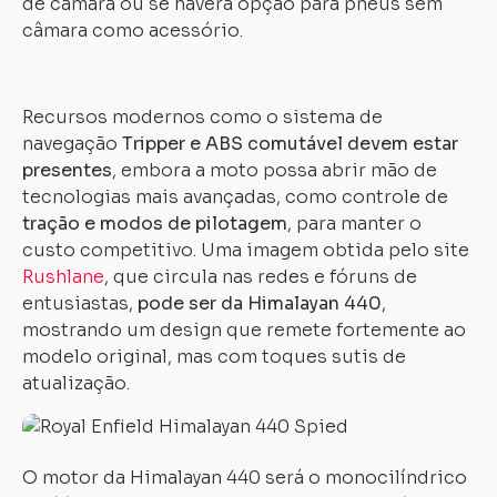
de câmara ou se haverá opção para pneus sem
câmara como acessório.
Recursos modernos como o sistema de
navegação
Tripper e ABS comutável devem estar
presentes
, embora a moto possa abrir mão de
tecnologias mais avançadas, como controle de
tração e modos de pilotagem
, para manter o
custo competitivo. Uma imagem obtida pelo site
Rushlane
, que circula nas redes e fóruns de
entusiastas,
pode ser da Himalayan 440
,
mostrando um design que remete fortemente ao
modelo original, mas com toques sutis de
Carregando...
Carregando...
atualização.
O motor da Himalayan 440 será o monocilíndrico