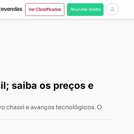
person
Revendas
Ver Classificados
Anunciar Grátis
l; saiba os preços e
ovo chassi e avanços tecnológicos. O