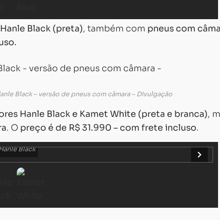
Hanle Black (preta)
, também com
pneus com câma
uso.
Hanle Black – versão de pneus com câmara – Divulgação
ores Hanle Black e Kamet White (preta e branca)
, 
ra
. O
preço é de R$ 31.990 – com frete incluso
.
Hanle Black
Carregando...
Carregando...