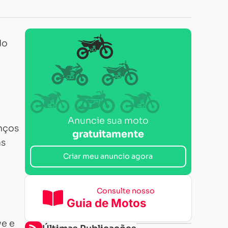
do
Anuncie sua moto
nços
gratuitamente
as
Criar meu anuncio agora
Consulte nosso
Guia de Motos
ve e