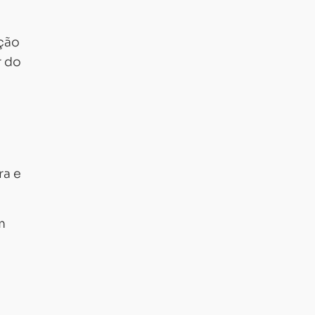
ação
r do
ra e
m