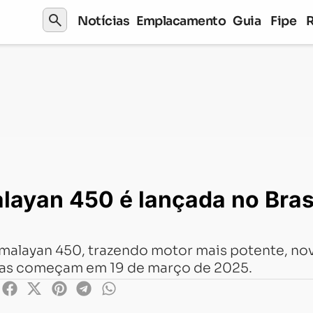
search
Notícias
Emplacamento
Guia
Fipe
 450 é lançada no Brasil; saiba os preços e versões
layan 450 é lançada no Brasi
 Himalayan 450, trazendo motor mais potente, n
rvas começam em 19 de março de 2025.