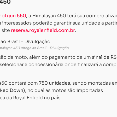
 450
hotgun 650
, a Himalayan 450 terá sua comercializ
s interessados poderão garantir sua unidade a parti
o site
reserva.royalenfield.com.br
.
malayan 450 chega ao Brasil – Divulgação
ersão da moto, além do pagamento de um
sinal de R$
lecionar a concessionária onde finalizará a comp
 450 contará com
750 unidades
, sendo montadas e
cked Down)
, no qual as motos são importadas
ca da Royal Enfield no país.