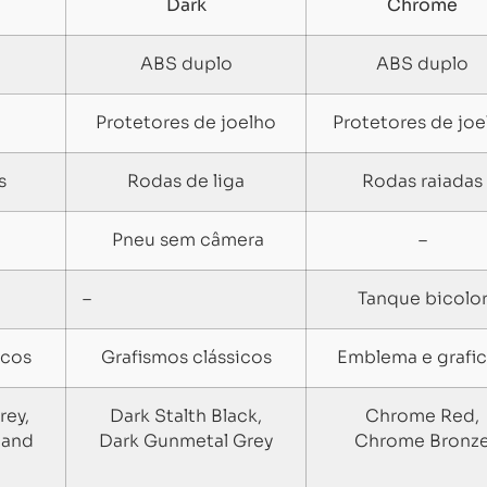
Dark
Chrome
ABS duplo
ABS duplo
Protetores de joelho
Protetores de joe
s
Rodas de liga
Rodas raiadas
Pneu sem câmera
–
–
Tanque bicolo
icos
Grafismos clássicos
Emblema e grafi
rey,
Dark Stalth Black,
Chrome Red,
Sand
Dark Gunmetal Grey
Chrome Bronz