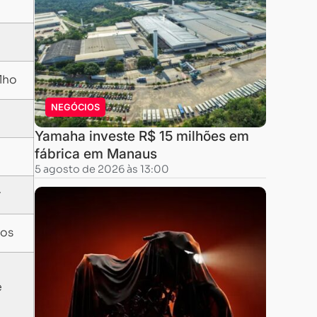
lho
NEGÓCIOS
Yamaha investe R$ 15 milhões em
fábrica em Manaus
5 agosto de 2026 às 13:00
r
cos
e