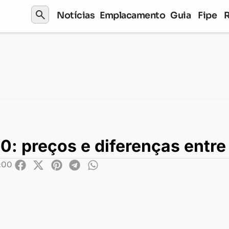
search
Notícias
Emplacamento
Guia
Fipe
eços e diferenças entre as 4 versões
50: preços e diferenças entre
6:00