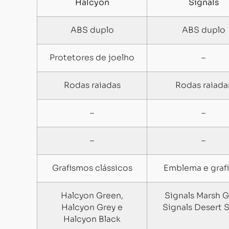
Halcyon
Signals
ABS duplo
ABS duplo
Protetores de joelho
–
Rodas raiadas
Rodas raiada
–
–
–
–
Grafismos clássicos
Emblema e graf
Halcyon Green,
Signals Marsh G
Halcyon Grey e
Signals Desert 
Halcyon Black