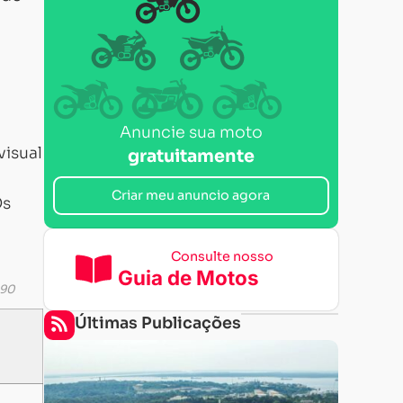
Anuncie sua moto
visual
gratuitamente
Criar meu anuncio agora
s
Consulte nosso
Guia de Motos
490
Últimas Publicações