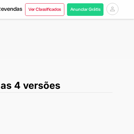
person
Revendas
Ver Classificados
Anunciar Grátis
 as 4 versões