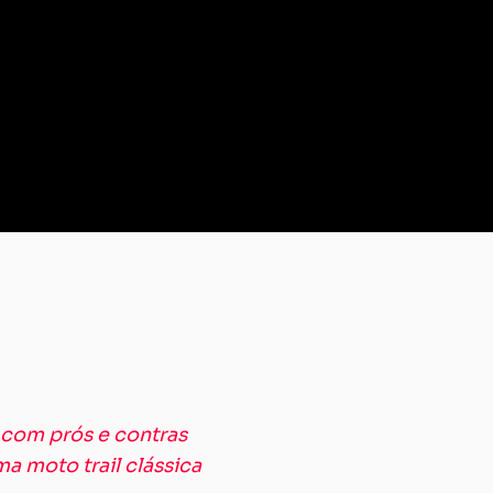
 com prós e contras
a moto trail clássica