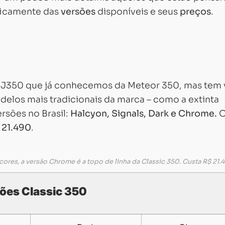
ficamente das
versões
disponíveis e seus
preços
.
 J350 que já conhecemos da Meteor 350, mas tem 
delos mais tradicionais da marca – como a extinta
ersões no Brasil:
Halcyon, Signals, Dark e Chrome.
O
 21.490
.
cores, a versão Chrome é a topo de linha da Classic 350. Custa R$ 21.
ões Classic 350