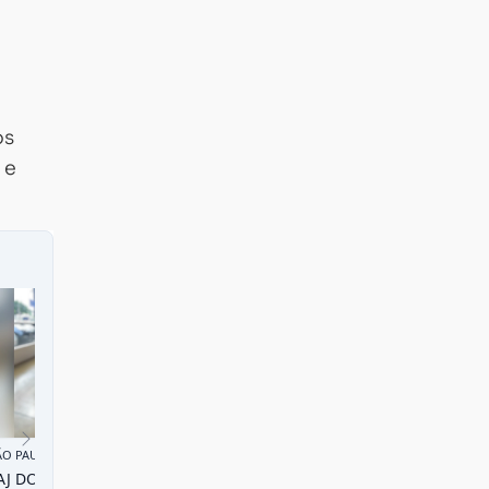
os
 e