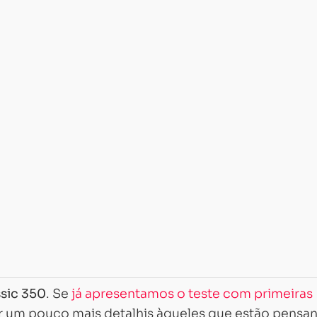
sic 350
. Se
já apresentamos o teste com primeiras
er um pouco mais detalhis àqueles que estão pensa