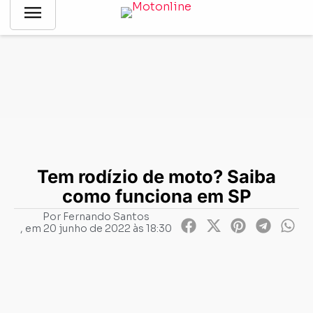
menu
Notícias
-
Legislação
-
Tem rodízio de moto? Saiba como
funciona em SP
Tem rodízio de moto? Saiba
como funciona em SP
Por
Fernando Santos
, em
20 junho de 2022 às 18:30