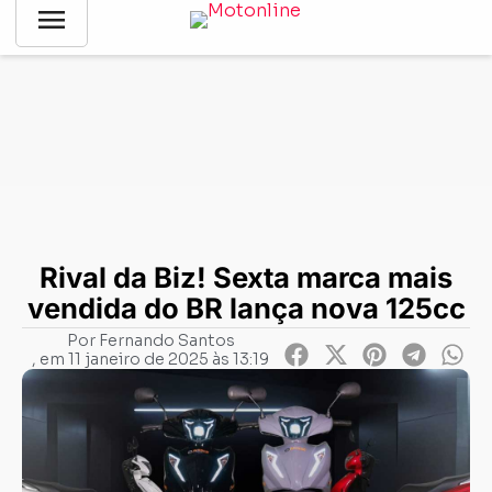
menu
Notícias
-
Lançamentos
-
Rival da Biz! Sexta marca mais
vendida do BR lança nova 125cc
Rival da Biz! Sexta marca mais
vendida do BR lança nova 125cc
Por
Fernando Santos
, em
11 janeiro de 2025 às 13:19