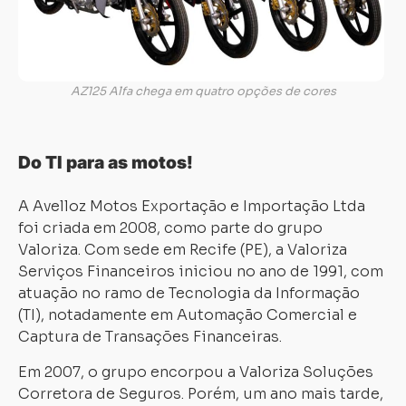
Carregando...
Carregando...
AZ125 Alfa chega em quatro opções de cores
Do TI para as motos!
A Avelloz Motos Exportação e Importação Ltda
foi criada em 2008, como parte do grupo
Valoriza. Com sede em Recife (PE), a Valoriza
Serviços Financeiros iniciou no ano de 1991, com
atuação no ramo de Tecnologia da Informação
(TI), notadamente em Automação Comercial e
Captura de Transações Financeiras.
Em 2007, o grupo encorpou a Valoriza Soluções
Corretora de Seguros. Porém, um ano mais tarde,