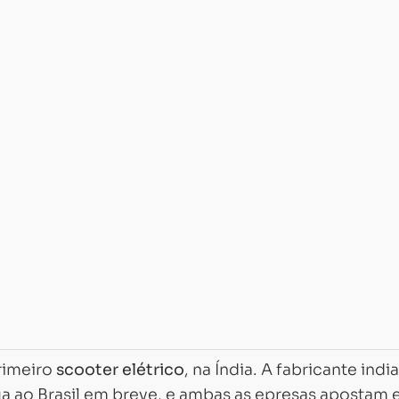
rimeiro
scooter elétrico
, na Índia. A fabricante indi
ga ao Brasil em breve, e ambas as epresas apostam