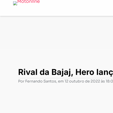
Notícias
-
Motos Elétricas
-
Rival da Bajaj, Hero lança 
Rival da Bajaj, Hero lan
Por
Fernando Santos
, em
12 outubro de 2022 às 18: