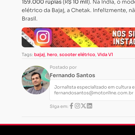
159.000 rúpias
(R
$ 10 mil
). Na Índia, o mo
elétrico da Bajaj, a Chetak. Infelizmente,
Brasil.
Tags:
bajaj
,
hero
,
scooter elétrico
,
Vida V1
Postado por
Fernando Santos
Jornalista especializado em cultura 
fernandosantos@motonline.com.br
Siga em: