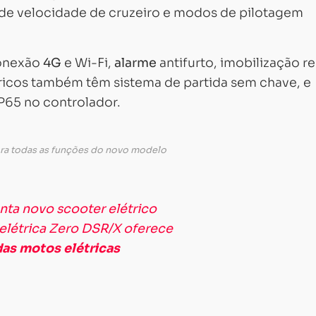
e de velocidade de cruzeiro e modos de pilotagem
Carregando...
Carregando...
conexão
4G
e Wi-Fi,
alarme
antifurto, imobilização r
tricos também têm sistema de partida sem chave, e
IP65 no controlador.
ora todas as funções do novo modelo
nta novo scooter elétrico
 elétrica Zero DSR/X oferece
as motos elétricas