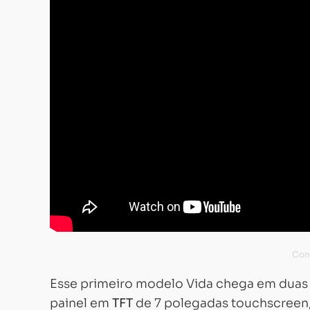
Esse primeiro modelo Vida chega em duas
painel em
TFT
de 7 polegadas touchscreen,