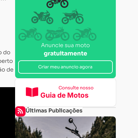
Anuncie sua moto
o do
gratuitamente
perto
Criar meu anuncio agora
ão de
Consulte nosso
Guia de Motos
Últimas Publicações