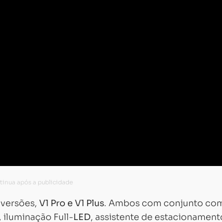
 versões,
V1 Pro e V1 Plus
. Ambos com conjunto co
 iluminação Full-
LED
, assistente de estacionament