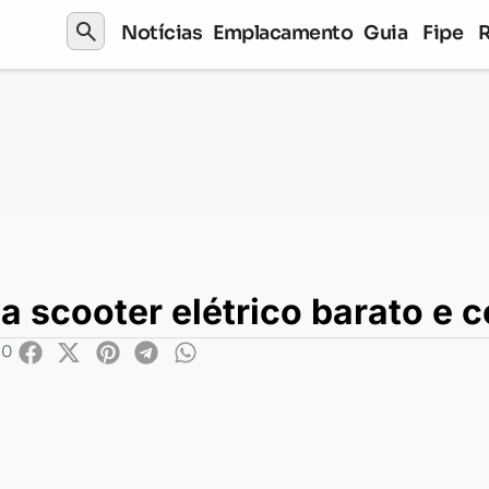
search
Notícias
Emplacamento
Guia
Fipe
scooter elétrico barato e completo
ça scooter elétrico barato e 
00