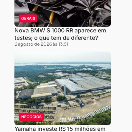
R$
94,57
GERAIS
ao
Nova BMW S 1000 RR aparece em
mês.
testes; o que tem de diferente?
Entre
6 agosto de 2026 às 13:51
outros
atributos,
a
street
oferece
freio
a
disco
dianteiro,
NEGÓCIOS
partida
Yamaha investe R$ 15 milhões em
elétrica