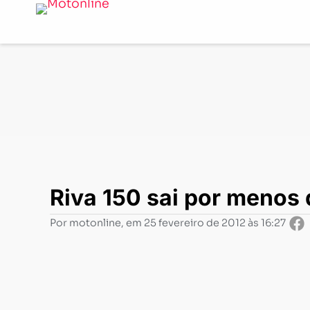
Notícias
-
Mercado
-
Riva 150 sai por menos de R$4 po
Riva 150 sai por menos 
Por
motonline
, em
25 fevereiro de 2012 às 16:27