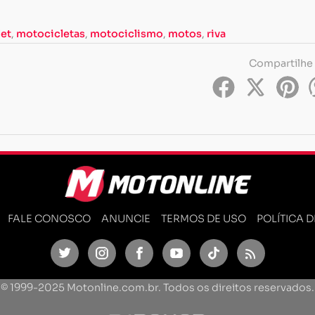
et
,
motocicletas
,
motociclismo
,
motos
,
riva
Compartilhe
FALE CONOSCO
ANUNCIE
TERMOS DE USO
POLÍTICA 
Twitter
Instagram
Facebook
Youtube
TikTok
Feed
© 1999-2025 Motonline.com.br. Todos os direitos reservados.