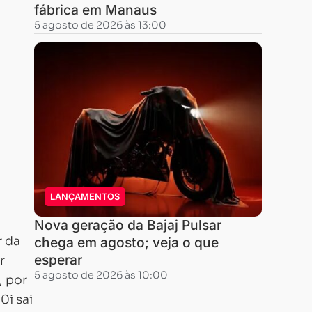
fábrica em Manaus
e
5 agosto de 2026 às 13:00
a
pedal. Clique
aqui
para
ver
mais
sobre
a
Riva
LANÇAMENTOS
150.
Nova geração da Bajaj Pulsar
r da
chega em agosto; veja o que
esperar
r
5 agosto de 2026 às 10:00
, por
0i sai