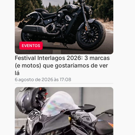
Nacional
da
montadora.
A
modalidade
EVENTOS
oferece
planos
Festival Interlagos 2026: 3 marcas
(e motos) que gostaríamos de ver
de
lá
até
6 agosto de 2026 às 17:08
72
meses,
com
parcelas
a
partir
de