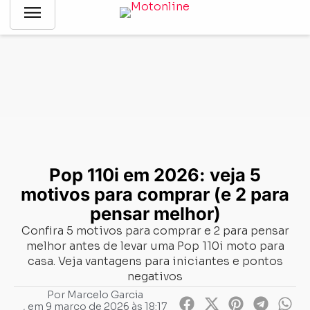
menu
Notícias
-
Avaliação
-
Pop 110i em 2026: veja 5 motivos para
comprar (e 2 para pensar melhor)
Pop 110i em 2026: veja 5
motivos para comprar (e 2 para
pensar melhor)
Confira 5 motivos para comprar e 2 para pensar
melhor antes de levar uma Pop 110i moto para
casa. Veja vantagens para iniciantes e pontos
negativos
Por
Marcelo Garcia
, em
9 março de 2026 às 18:17