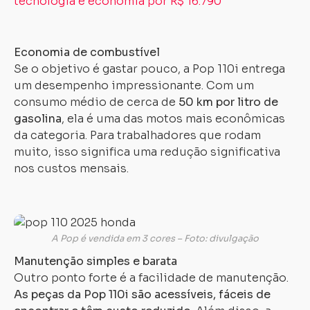
tecnologia e economia por R$ 16.790
Carregando...
Carregando...
Economia de combustível
Se o objetivo é gastar pouco, a Pop 110i entrega
um desempenho impressionante. Com um
consumo médio de cerca de
50 km por litro de
gasolina
, ela é uma das motos mais econômicas
da categoria. Para trabalhadores que rodam
muito, isso significa uma redução significativa
nos custos mensais.
A Pop é vendida em 3 cores – Foto: divulgação
Manutenção simples e barata
Outro ponto forte é a facilidade de manutenção.
As peças da Pop 110i são acessíveis, fáceis de