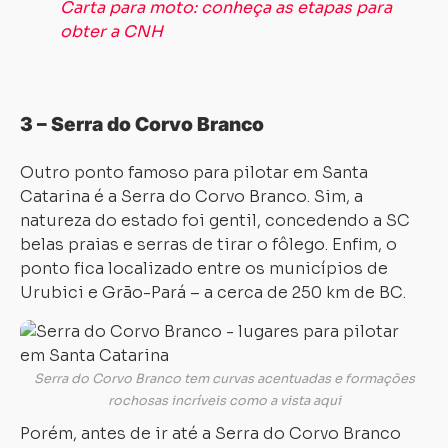
Carta para moto: conheça as etapas para
obter a CNH
Carregando...
Carregando...
3 – Serra do Corvo Branco
Outro ponto famoso para pilotar em Santa
Catarina é a Serra do Corvo Branco. Sim, a
natureza do estado foi gentil, concedendo a SC
belas praias e serras de tirar o fôlego. Enfim, o
ponto fica localizado entre os municípios de
Urubici e Grão-Pará – a cerca de 250 km de BC.
Serra do Corvo Branco tem curvas acentuadas e formações
rochosas incríveis como a vista aqui
Porém, antes de ir até a Serra do Corvo Branco