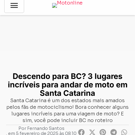
menu
Notícias
-
Dica
-
Descendo para BC? 3 lugares incríveis para
andar de moto em Santa Catarina
Descendo para BC? 3 lugares
incríveis para andar de moto em
Santa Catarina
Santa Catarina é um dos estados mais amados
pelos fãs de motociclismo! Bora conhecer alguns
lugares incríveis para uma viagem de moto? E
sim, você pode incluir BC no roteiro
Por
Fernando Santos
, em
5 fevereiro de 2025 às 08:10