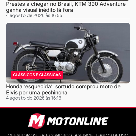
Prestes a chegar no Brasil, KTM 390 Adventure
ganha visual inédito lá fora
4 agosto de 2026 às 16:55
CLÁSSICOS E CLÁSSICAS
Honda ‘esquecida’: sortudo comprou moto de
Elvis por uma pechincha
4 agosto de 2026 às 15:18
QUEM SOMOS
FALE CONOSCO
ANUNCIE
TERMOS DE USO