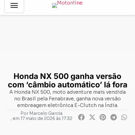
menu
Notícias
-
Lançamentos
-
Honda NX 500 ganha versão com
‘câmbio automático’ lá fora
Honda NX 500 ganha versão
com ‘câmbio automático’ lá fora
A Honda NX 500, moto adventure mais vendida
no Brasil pela Fenabrave, ganha nova versão
embreagem eletrônica E-Clutch na Índia.
Por
Marcelo Garcia
, em
17 maio de 2026 às 17:32