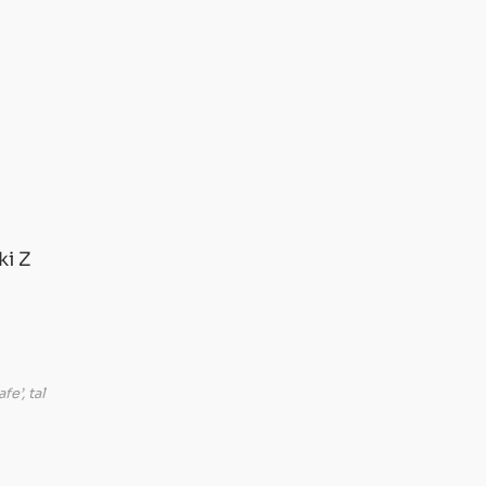
ki Z
u
e’, tal