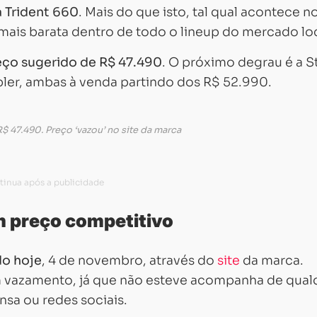
a Trident 660
. Mais do que isto, tal qual acontece n
mais barata dentro de todo o lineup do mercado loc
ço sugerido de R$ 47.490
. O próximo degrau é a S
bler, ambas à venda partindo dos R$ 52.990.
$ 47.490. Preço ‘vazou’ no site da marca
m preço competitivo
do hoje
, 4 de novembro, através do
site
da marca.
m vazamento, já que não esteve acompanha de qual
nsa ou redes sociais.