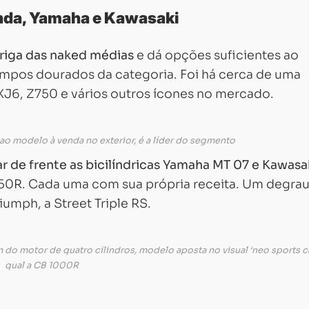
nda, Yamaha e Kawasaki
riga das naked médias
e dá opções suficientes ao
mpos dourados da categoria. Foi há cerca de uma
XJ6, Z750 e vários outros ícones no mercado.
ao modelo à venda no exterior, é a líder do segmento
rar de frente as bicilíndricas Yamaha MT 07 e Kawasa
650R. Cada uma com sua própria receita. Um degra
umph, a Street Triple RS.
motor de quatro cilindros, modelo aposta no visual ‘neo sports caf
qual a CB 1000R