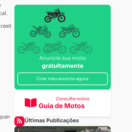
o
al.
treet
Anuncie sua moto
gratuitamente
Criar meu anuncio agora
Consulte nosso
Guia de Motos
quer
Últimas Publicações