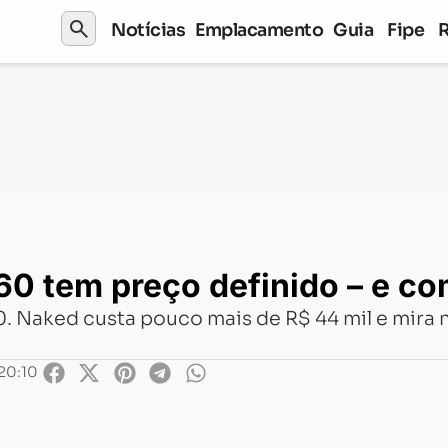
search
Notícias
Emplacamento
Guia
Fipe
m preço definido – e competitivo
0 tem preço definido – e co
60. Naked custa pouco mais de R$ 44 mil e mir
20:10