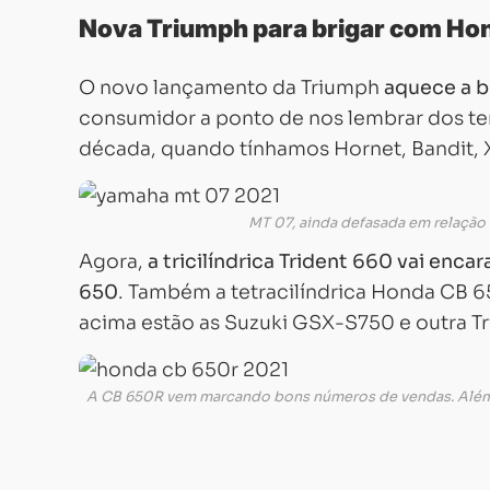
Nova Triumph para brigar com Ho
O novo lançamento da Triumph
aquece a b
consumidor a ponto de nos lembrar dos te
década, quando tínhamos Hornet, Bandit, 
MT 07, ainda defasada em relação 
Agora,
a tricilíndrica Trident 660 vai enca
650
. Também a tetracilíndrica Honda CB 
acima estão as Suzuki GSX-S750 e outra Tri
A CB 650R vem marcando bons números de vendas. Além do 