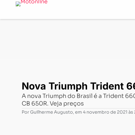
Notícias
-
Lançamentos
-
Nova Triumph Trident 660 te
Nova Triumph Trident 66
A nova Triumph do Brasil é a Trident 6
CB 650R. Veja preços
Por
Guilherme Augusto
, em
4 novembro de 2021 às 