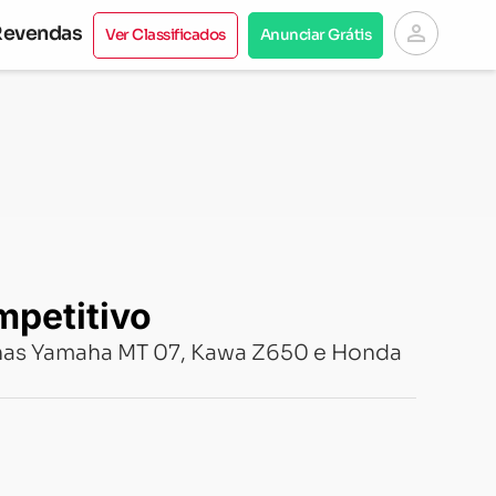
person
Revendas
Ver Classificados
Anunciar Grátis
mpetitivo
a nas Yamaha MT 07, Kawa Z650 e Honda