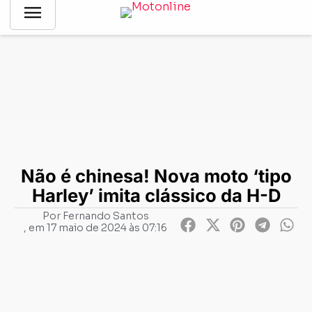
menu
Notícias
-
Lançamentos
-
Não é chinesa! Nova moto ‘tipo
Harley’ imita clássico da H-D
Não é chinesa! Nova moto ‘tipo
Harley’ imita clássico da H-D
Por
Fernando Santos
, em
17 maio de 2024 às 07:16