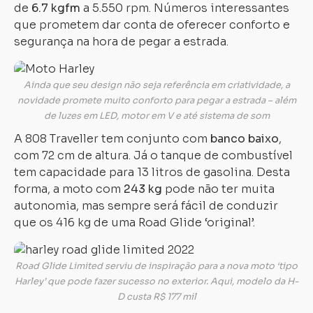
de
6.7 kgfm
a 5.550 rpm. Números interessantes
que prometem dar conta de oferecer conforto e
segurança na hora de pegar a estrada.
Ainda que seu design não seja referência em criatividade, a
novidade promete muito conforto para pegar a estrada – além
de luzes em LED, motor em V e até sistema de som
A 808 Traveller tem conjunto com
banco baixo
,
com 72 cm de altura. Já o tanque de combustível
tem capacidade para 13 litros de gasolina. Desta
forma, a moto com
243 kg
pode não ter muita
autonomia, mas sempre será fácil de conduzir
que os 416 kg de uma Road Glide ‘original’.
Road Glide Limited serviu de inspiração para a nova moto ‘tipo
Harley’ que pode fazer sucesso no exterior. Aqui, modelo da H-
D custa R$ 177 mil