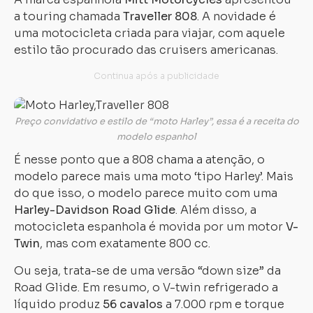
a touring chamada
Traveller 808
. A novidade é
uma motocicleta criada para viajar, com aquele
estilo tão procurado das cruisers americanas.
Preço convidativo e estilo de “moto Harley”, essa é a receita do
modelo espanhol
É nesse ponto que a 808 chama a atenção, o
modelo parece mais uma moto ‘tipo Harley’. Mais
do que isso, o modelo parece muito com uma
Harley-Davidson Road Glide
. Além disso, a
motocicleta espanhola é movida por um motor
V-
Twin
, mas com exatamente 800 cc.
Ou seja, trata-se de uma versão “down size” da
Road Glide. Em resumo, o V-twin refrigerado a
líquido produz
56 cavalos
a 7.000 rpm e torque