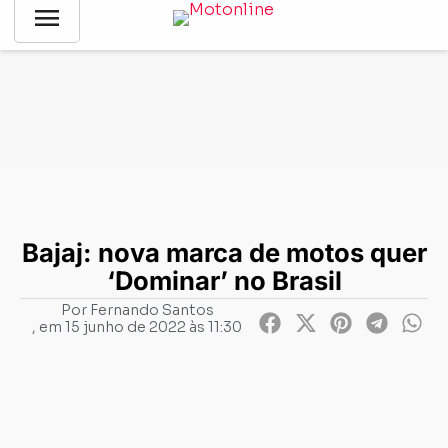
menu
Notícias
-
Mercado
-
Bajaj: nova marca de motos quer
‘Dominar’ no Brasil
Bajaj: nova marca de motos quer
‘Dominar’ no Brasil
Por
Fernando Santos
, em
15 junho de 2022 às 11:30