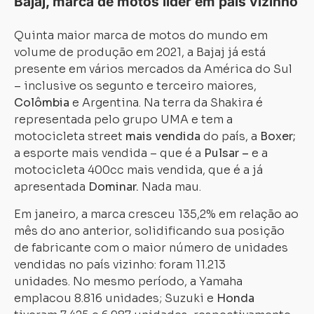
Bajaj, marca de motos líder em país vizinho
Quinta maior marca de motos do mundo em
volume de produção em 2021, a Bajaj já está
presente em vários mercados da América do Sul
– inclusive os segunto e terceiro maiores,
Colômbia
e Argentina. Na terra da Shakira é
representada pelo grupo UMA e tem a
motocicleta street
mais vendida
do país, a
Boxer;
a esporte mais vendida – que é a
Pulsar –
e a
motocicleta 400cc mais vendida, que é a já
apresentada
Dominar.
Nada mau.
Em janeiro, a marca cresceu 135,2% em relação ao
mês do ano anterior, solidificando sua posição
de fabricante com o maior número de unidades
vendidas no país vizinho: foram 11.213
unidades. No mesmo período, a Yamaha
emplacou 8.816 unidades; Suzuki e
Honda