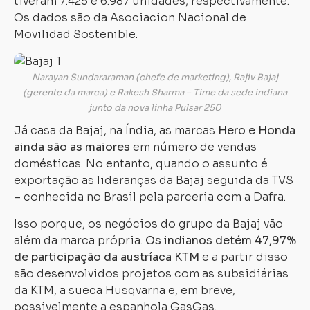
tiveram 7.425 e 6.987 unidades, respectivamente.
Os dados são da Asociacion Nacional de
Movilidad Sostenible.
Narayan Sundararaman (chefe de marketing), Rajiv Bajaj
(gerente da marca) e Rakesh Sharma – Time da sede indiana
junto da nova linha Pulsar 250
Já casa da Bajaj, na Índia, as marcas
Hero e Honda
ainda são as maiores
em número de vendas
domésticas. No entanto, quando o assunto é
exportação as lideranças da Bajaj seguida da TVS
– conhecida no Brasil pela parceria com a Dafra.
Isso porque, os negócios do grupo da Bajaj vão
além da marca própria.
O
s indianos detém 47,97%
de participação da austríaca KTM
e a partir disso
são desenvolvidos projetos com as subsidiárias
da KTM, a sueca Husqvarna e, em breve,
possivelmente a espanhola GasGas.