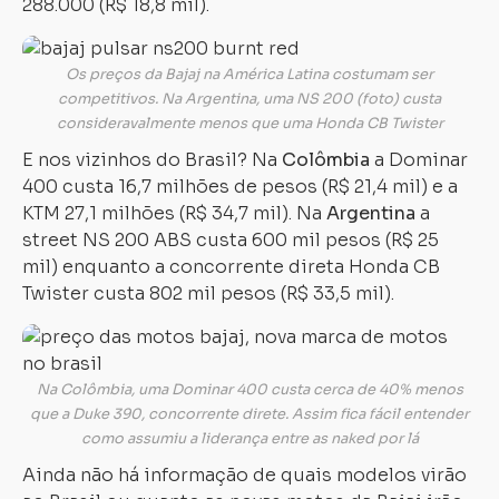
288.000 (R$ 18,8 mil).
Os preços da Bajaj na América Latina costumam ser
competitivos. Na Argentina, uma NS 200 (foto) custa
consideravalmente menos que uma Honda CB Twister
E nos vizinhos do Brasil? Na
Colômbia
a Dominar
400 custa 16,7 milhões de pesos (R$ 21,4 mil) e a
KTM 27,1 milhões (R$ 34,7 mil). Na
Argentina
a
street NS 200 ABS custa 600 mil pesos (R$ 25
mil) enquanto a concorrente direta Honda CB
Twister custa 802 mil pesos (R$ 33,5 mil).
Na Colômbia, uma Dominar 400 custa cerca de 40% menos
que a Duke 390, concorrente direte. Assim fica fácil entender
como assumiu a liderança entre as naked por lá
Ainda não há informação de quais modelos virão