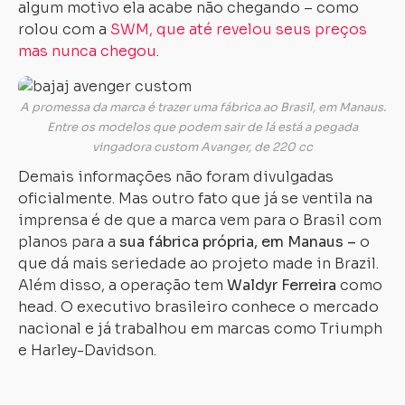
algum motivo ela acabe não chegando – como
rolou com a
SWM, que até revelou seus preços
mas nunca chegou
.
A promessa da marca é trazer uma fábrica ao Brasil, em Manaus.
Entre os modelos que podem sair de lá está a pegada
vingadora custom Avanger, de 220 cc
Demais informações não foram divulgadas
oficialmente. Mas outro fato que já se ventila na
imprensa é de que a marca vem para o Brasil com
planos para a
sua fábrica própria, em Manaus –
o
que dá mais seriedade ao projeto made in Brazil.
Além disso, a operação tem
Waldyr Ferreira
como
head. O executivo brasileiro conhece o mercado
nacional e já trabalhou em marcas como Triumph
e Harley-Davidson.