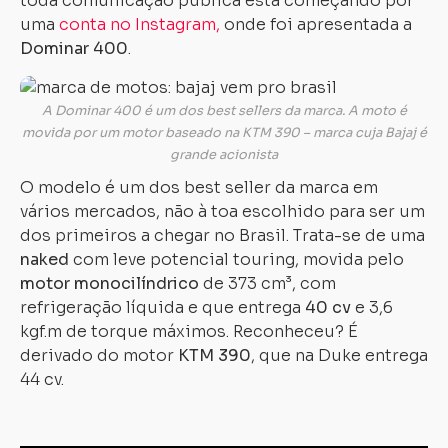
toda comunicação pública está começando por
uma
conta no Instagram,
onde foi apresentada a
Dominar 400
.
A Dominar 400 é um dos best sellers da marca. A moto é
movida por um motor baseado na KTM 390 – marca cuja Bajaj é
grande acionista
O modelo é um dos best seller da marca em
vários mercados, não à toa escolhido para ser um
dos primeiros a chegar no Brasil. Trata-se de uma
naked
com leve potencial touring, movida pelo
motor monocilíndrico
de 373 cm³, com
refrigeração líquida e que entrega
40 cv
e 3,6
kgf.m de torque máximos. Reconheceu? É
derivado do motor
KTM 390
, que na Duke entrega
44 cv.