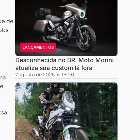
de de
obs.
LANÇAMENTOS
Desconhecida no BR: Moto Morini
atualiza sua custom lá fora
7 agosto de 2026 às 15:00
uma
de
ssa