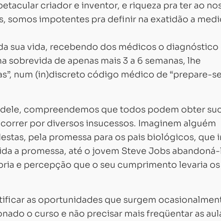
tacular criador e inventor, e riqueza pra ter ao no
os, somos impotentes pra definir na exatidão a med
a sua vida, recebendo dos médicos o diagnóstico
a sobrevida de apenas mais 3 a 6 semanas, lhe
as”, num (in)discreto código médico de “prepare-se
a dele, compreendemos que todos podem obter su
correr por diversos insucessos. Imaginem alguém
tas, pela promessa para os pais biológicos, que i
rida a promessa, até o jovem Steve Jobs abandoná-
ópria e percepção que o seu cumprimento levaria os
Carregando...
Carregando...
ificar as oportunidades que surgem ocasionalmen
nado o curso e não precisar mais freqüentar as aul