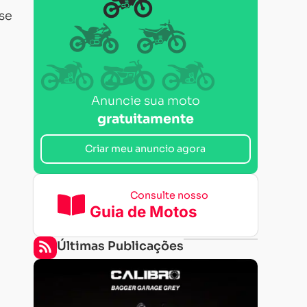
se
Anuncie sua moto
gratuitamente
Criar meu anuncio agora
Consulte nosso
Guia de Motos
Últimas Publicações