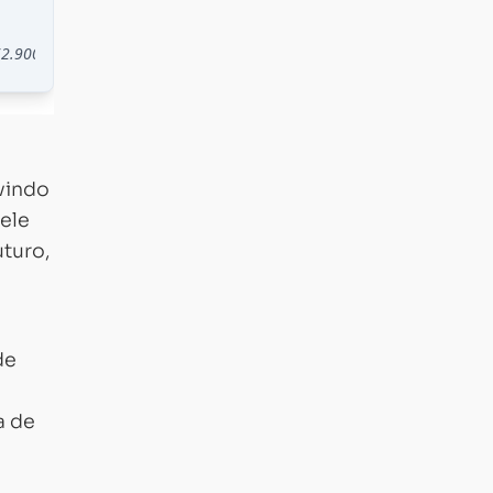
dvindo
ele
uturo,
de
a de