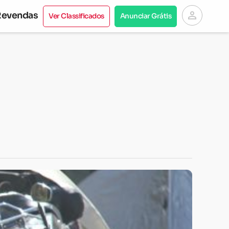
person
Revendas
Ver Classificados
Anunciar Grátis