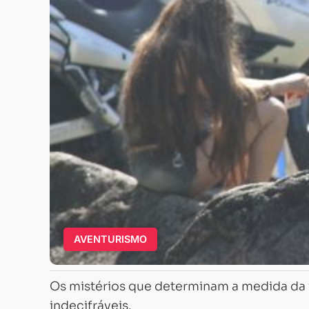
AVENTURISMO
Os mistérios que determinam a medida da
indecifráveis.