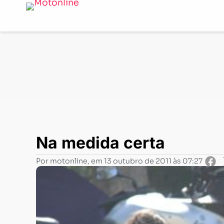
Notícias
-
Aventurismo
-
Na medida certa
Na medida certa
Por
motonline
, em
13 outubro de 2011 às 07:27