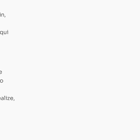
in,
qui
e
ão
alize,