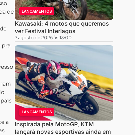
sso
ida de
LANÇAMENTOS
Kawasaki: 4 motos que queremos
 de
ver Festival Interlagos
7 agosto de 2026 às 13:00
 pra
cesso
riam
lo
 pais
LANÇAMENTOS
te a
Inspirada pela MotoGP, KTM
as
lançará novas esportivas ainda em