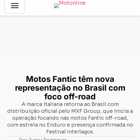
menu
Notícias
-
Mercado
-
Motos Fantic têm nova representação
no Brasil com foco off-road
Motos Fantic têm nova
representação no Brasil com
foco off-road
A marca italiana retorna ao Brasil com
distribuição oficial pelo MXF Group, que inicia a
operação focando nas motos Fantic off-road,
com estreia no Enduro e presença confirmada no
Festival Interlagos.