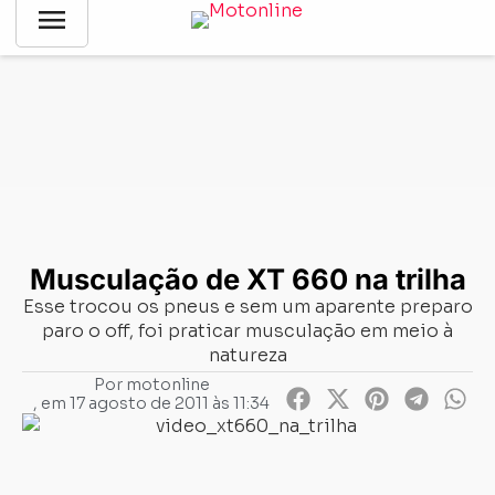
menu
Notícias
-
Vídeos
-
Musculação de XT 660 na trilha
Musculação de XT 660 na trilha
Esse trocou os pneus e sem um aparente preparo
paro o off, foi praticar musculação em meio à
natureza
Por
motonline
, em
17 agosto de 2011 às 11:34