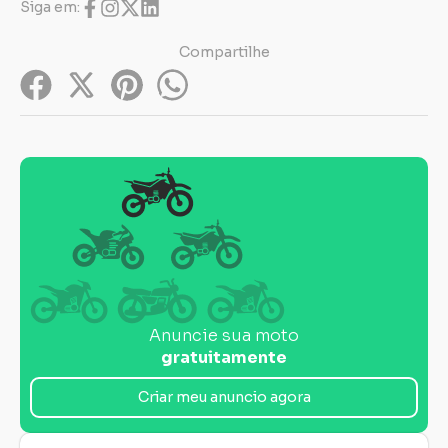
Siga em:
Carregando...
Carregando...
Compartilhe
Anuncie sua moto
gratuitamente
Criar meu anuncio agora