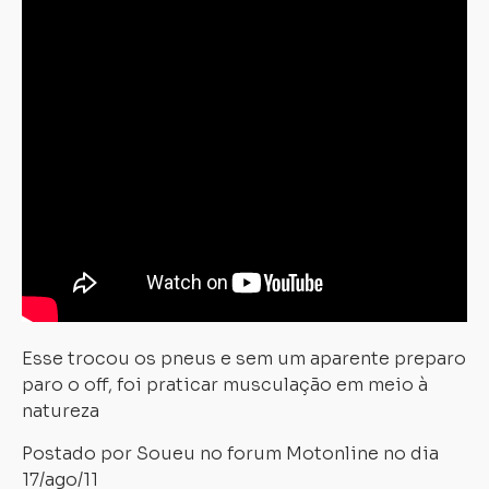
Esse trocou os pneus e sem um aparente preparo
paro o off, foi praticar musculação em meio à
natureza
Postado por Soueu no forum Motonline no dia
17/ago/11